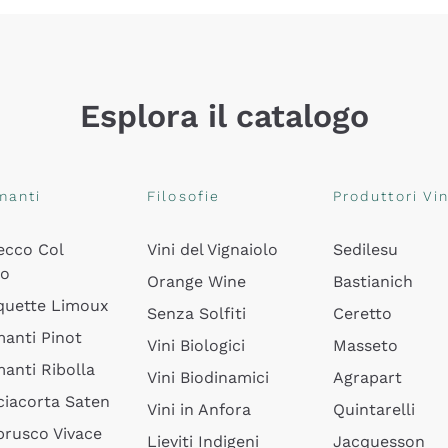
Esplora il catalogo
manti
Filosofie
Produttori Vin
ecco Col
Vini del Vignaiolo
Sedilesu
do
Orange Wine
Bastianich
quette Limoux
Senza Solfiti
Ceretto
anti Pinot
Vini Biologici
Masseto
anti Ribolla
Vini Biodinamici
Agrapart
ciacorta Saten
Vini in Anfora
Quintarelli
rusco Vivace
Lieviti Indigeni
Jacquesson