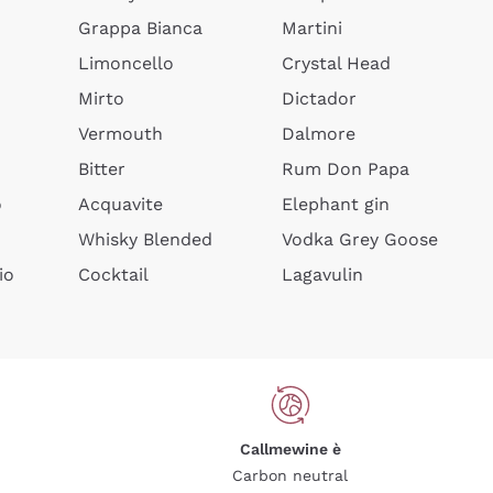
Grappa Bianca
Martini
Limoncello
Crystal Head
Mirto
Dictador
Vermouth
Dalmore
Bitter
Rum Don Papa
o
Acquavite
Elephant gin
Whisky Blended
Vodka Grey Goose
io
Cocktail
Lagavulin
Callmewine è
Carbon neutral