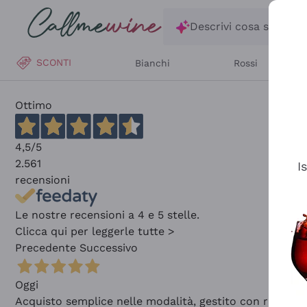
Salta al contenuto principale
Descrivi cosa stai ce
SCONTI
Bianchi
Rossi
Ottimo
4,5
/5
2.561
I
recensioni
Le nostre recensioni a 4 e 5 stelle.
Clicca qui per leggerle tutte >
Precedente
Successivo
Oggi
Acquisto semplice nelle modalità, gestito con rapidità 