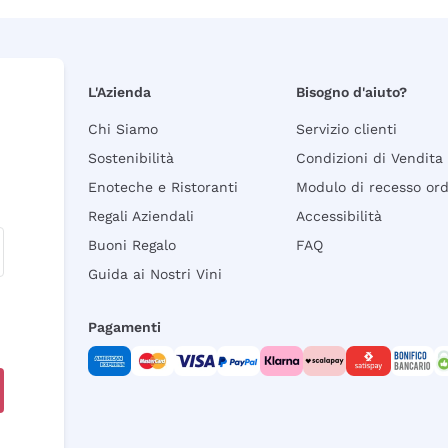
L'Azienda
Bisogno d'aiuto?
Chi Siamo
Servizio clienti
Sostenibilità
Condizioni di Vendita
Enoteche e Ristoranti
Modulo di recesso or
Regali Aziendali
Accessibilità
Buoni Regalo
FAQ
Guida ai Nostri Vini
Pagamenti