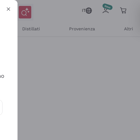
IT
Distillati
Provenienza
Altri
no
ioni e offerte personalizzate