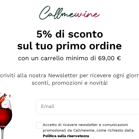
rcando
Champagne
Spumanti
Tutti i Vini
5% di sconto
sul tuo primo ordine
con un carrello minimo di 69,00 €
scriviti alla nostra Newsletter per ricevere ogni gior
sconti, promozioni e novità!
Email
Consensi opzionali per ricevere comunicaz
Accetto di ricevere newsletter e comunicazioni
promozionali da Callmewine, come richiesto dalla
e professionalità
Politica sulla riservatezza