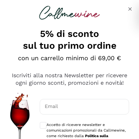
Salta al contenuto principale
Descrivi cosa stai cercando
5% di sconto
sul tuo primo ordine
Ottimo
con un carrello minimo di 69,00 €
4,5
/5
2.551
Iscriviti alla nostra Newsletter per ricevere
recensioni
ogni giorno sconti, promozioni e novità!
Le nostre recensioni a 4 e 5 stelle.
Clicca qui per leggerle tutte >
Email
Precedente
Successivo
Consensi opzionali per ricevere comunica
Accetto di ricevere newsletter e
Oggi
comunicazioni promozionali da Callmewine,
Perfetti e attenti al cliente
come richiesto dalla
Politica sulla