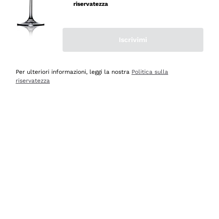
professionalità
riservatezza
Acquirente verificato
Iscrivimi
Ieri
Seri affidabili
Per ulteriori informazioni, leggi la nostra
Politica sulla
riservatezza
Acquirente verificato
Ieri
Il catalogo offre moltissime possibilità di scelta tra tanti
prodotti diversi e con un ampio range di prezzo. Le
indicazioni dei consulenti sono estremamente chiare e
conformi alle caratteristiche dei prodotti acquistati
Acquirente verificato