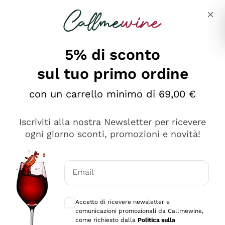
Salta al contenuto principale
Descrivi cosa stai cercando
5% di sconto
sul tuo primo ordine
Ottimo
con un carrello minimo di 69,00 €
4,5
/5
2.561
Iscriviti alla nostra Newsletter per ricevere
recensioni
ogni giorno sconti, promozioni e novità!
Le nostre recensioni a 4 e 5 stelle.
Clicca qui per leggerle tutte >
Email
Precedente
Successivo
Consensi opzionali per ricevere comunica
Accetto di ricevere newsletter e
Oggi
comunicazioni promozionali da Callmewine,
Acquisto semplice nelle modalità, gestito con rapidità e
come richiesto dalla
Politica sulla