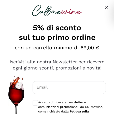
Salta al contenuto principale
Descrivi cosa stai cercando
5% di sconto
sul tuo primo ordine
Ottimo
con un carrello minimo di 69,00 €
4,5
/5
2.566
Iscriviti alla nostra Newsletter per ricevere
recensioni
ogni giorno sconti, promozioni e novità!
Le nostre recensioni a 4 e 5 stelle.
Clicca qui per leggerle tutte >
Email
Precedente
Successivo
Consensi opzionali per ricevere comunica
Accetto di ricevere newsletter e
Oggi
comunicazioni promozionali da Callmewine,
Ordine tutto ok, niente da dire a riguardo. Il sito in se
come richiesto dalla
Politica sulla