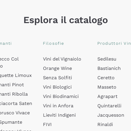
Esplora il catalogo
manti
Filosofie
Produttori Vin
ecco Col
Vini del Vignaiolo
Sedilesu
do
Orange Wine
Bastianich
quette Limoux
Senza Solfiti
Ceretto
anti Pinot
Vini Biologici
Masseto
anti Ribolla
Vini Biodinamici
Agrapart
ciacorta Saten
Vini in Anfora
Quintarelli
rusco Vivace
Lieviti Indigeni
Jacquesson
 Spumante
FIVI
Rinaldi