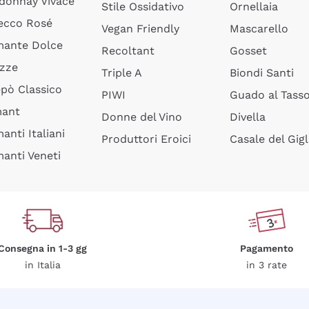
donnay Vivace
Stile Ossidativo
Ornellaia
ecco Rosé
Vegan Friendly
Mascarello
ante Dolce
Recoltant
Gosset
izze
Triple A
Biondi Santi
epò Classico
PIWI
Guado al Tass
mant
Donne del Vino
Divella
anti Italiani
Produttori Eroici
Casale del Gigl
anti Veneti
Consegna in 1-3 gg
Pagamento
in Italia
in 3 rate