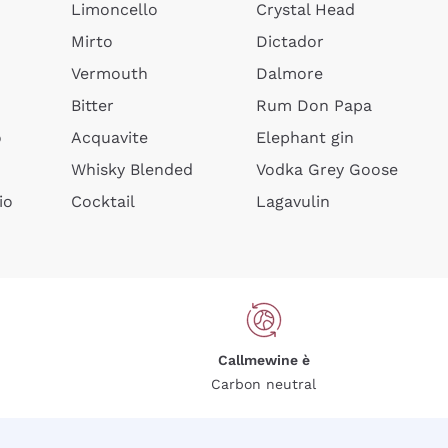
Limoncello
Crystal Head
Mirto
Dictador
Vermouth
Dalmore
Bitter
Rum Don Papa
o
Acquavite
Elephant gin
Whisky Blended
Vodka Grey Goose
io
Cocktail
Lagavulin
Callmewine è
Carbon neutral