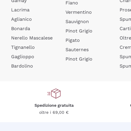
Gamay
Char
Fiano
Lacrima
Pros
Vermentino
Aglianico
Spum
Sauvignon
Bonarda
Cart
Pinot Grigio
Nerello Mascalese
Oltr
Pigato
Tignanello
Cre
Sauternes
Gaglioppo
Spum
Pinot Grigio
Bardolino
Spum
Spedizione gratuita
oltre i 69,00 €