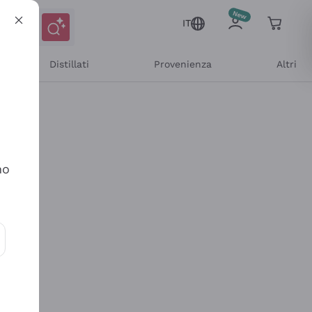
IT
Distillati
Provenienza
Altri
no
ioni e offerte personalizzate