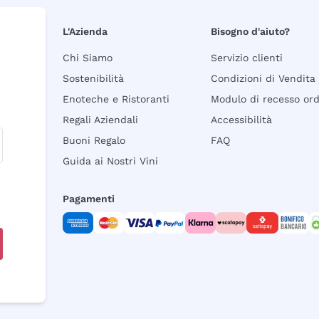
L'Azienda
Bisogno d'aiuto?
Chi Siamo
Servizio clienti
Sostenibilità
Condizioni di Vendita
Enoteche e Ristoranti
Modulo di recesso or
Regali Aziendali
Accessibilità
Buoni Regalo
FAQ
Guida ai Nostri Vini
Pagamenti