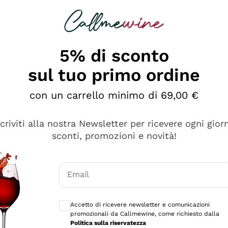
rcando
Champagne
Spumanti
Tutti i Vini
5% di sconto
sul tuo primo ordine
con un carrello minimo di 69,00 €
scriviti alla nostra Newsletter per ricevere ogni gior
sconti, promozioni e novità!
Email
Consensi opzionali per ricevere comunicaz
Accetto di ricevere newsletter e comunicazioni
promozionali da Callmewine, come richiesto dalla
sima
Politica sulla riservatezza