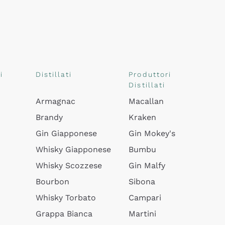
i
Distillati
Produttori
Distillati
Armagnac
Macallan
Brandy
Kraken
Gin Giapponese
Gin Mokey's
Whisky Giapponese
Bumbu
Whisky Scozzese
Gin Malfy
Bourbon
Sibona
Whisky Torbato
Campari
Grappa Bianca
Martini