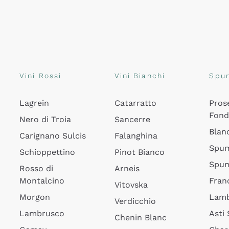
Vini Rossi
Vini Bianchi
Spu
Lagrein
Catarratto
Pros
Fon
Nero di Troia
Sancerre
Blan
Carignano Sulcis
Falanghina
Spum
Schioppettino
Pinot Bianco
Spum
Rosso di
Arneis
Montalcino
Fran
Vitovska
Morgon
Lamb
Verdicchio
Lambrusco
Asti
Chenin Blanc