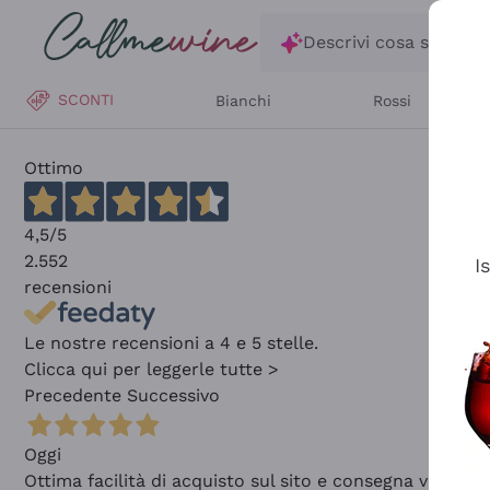
Salta al contenuto principale
Descrivi cosa stai ce
SCONTI
Bianchi
Rossi
Ottimo
4,5
/5
2.552
I
recensioni
Le nostre recensioni a 4 e 5 stelle.
Clicca qui per leggerle tutte >
Precedente
Successivo
Oggi
Ottima facilità di acquisto sul sito e consegna velocis