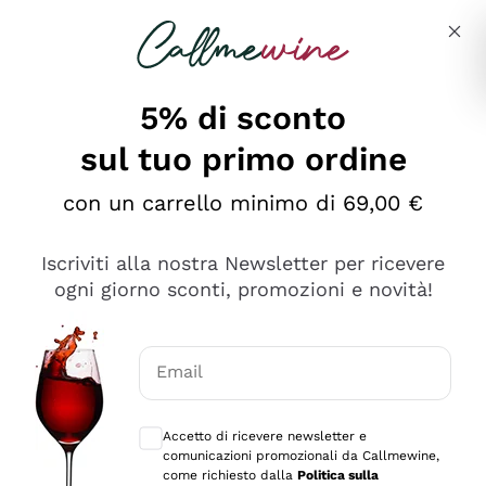
Salta al contenuto principale
Descrivi cosa stai cercando
5% di sconto
sul tuo primo ordine
Ottimo
con un carrello minimo di 69,00 €
4,5
/5
2.566
Iscriviti alla nostra Newsletter per ricevere
recensioni
ogni giorno sconti, promozioni e novità!
Le nostre recensioni a 4 e 5 stelle.
Clicca qui per leggerle tutte >
Email
Precedente
Successivo
Consensi opzionali per ricevere comunica
Accetto di ricevere newsletter e
Oggi
comunicazioni promozionali da Callmewine,
Ordine tutto ok, niente da dire a riguardo. Il sito in se
come richiesto dalla
Politica sulla