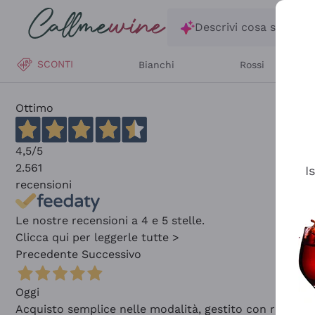
Salta al contenuto principale
Descrivi cosa stai ce
SCONTI
Bianchi
Rossi
Ottimo
4,5
/5
2.561
I
recensioni
Le nostre recensioni a 4 e 5 stelle.
Clicca qui per leggerle tutte >
Precedente
Successivo
Oggi
Acquisto semplice nelle modalità, gestito con rapidità 