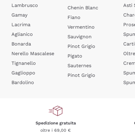
Lambrusco
Asti
Chenin Blanc
Gamay
Char
Fiano
Lacrima
Pros
Vermentino
Aglianico
Spum
Sauvignon
Bonarda
Cart
Pinot Grigio
Nerello Mascalese
Oltr
Pigato
Tignanello
Cre
Sauternes
Gaglioppo
Spum
Pinot Grigio
Bardolino
Spum
Spedizione gratuita
oltre i 69,00 €