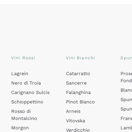
Vini Rossi
Vini Bianchi
Spu
Lagrein
Catarratto
Pros
Fon
Nero di Troia
Sancerre
Blan
Carignano Sulcis
Falanghina
Spum
Schioppettino
Pinot Bianco
Spum
Rosso di
Arneis
Montalcino
Fran
Vitovska
Morgon
Lamb
Verdicchio