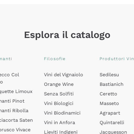
Esplora il catalogo
manti
Filosofie
Produttori Vin
ecco Col
Vini del Vignaiolo
Sedilesu
do
Orange Wine
Bastianich
quette Limoux
Senza Solfiti
Ceretto
anti Pinot
Vini Biologici
Masseto
anti Ribolla
Vini Biodinamici
Agrapart
ciacorta Saten
Vini in Anfora
Quintarelli
rusco Vivace
Lieviti Indigeni
Jacquesson