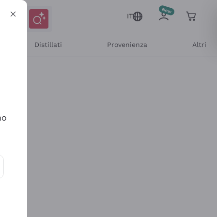
IT
Distillati
Provenienza
Altri
no
ioni e offerte personalizzate