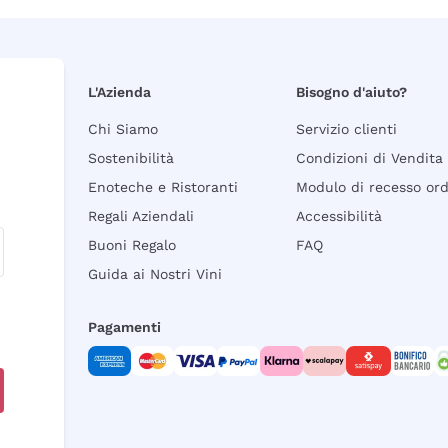
L'Azienda
Bisogno d'aiuto?
Chi Siamo
Servizio clienti
Sostenibilità
Condizioni di Vendita
Enoteche e Ristoranti
Modulo di recesso or
Regali Aziendali
Accessibilità
Buoni Regalo
FAQ
Guida ai Nostri Vini
Pagamenti