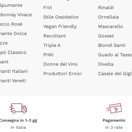
 Spumante
FIVI
Rinaldi
donnay Vivace
Stile Ossidativo
Ornellaia
ecco Rosé
Vegan Friendly
Mascarello
ante Dolce
Recoltant
Gosset
izze
Triple A
Biondi Santi
epò Classico
PIWI
Guado al Tass
mant
Donne del Vino
Divella
anti Italiani
Produttori Eroici
Casale del Gigl
anti Veneti
Consegna in 1-3 gg
Pagamento
in Italia
in 3 rate