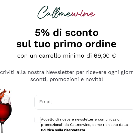
rcando
Champagne
Spumanti
Tutti i Vini
5% di sconto
sul tuo primo ordine
con un carrello minimo di 69,00 €
scriviti alla nostra Newsletter per ricevere ogni gior
sconti, promozioni e novità!
Email
Consensi opzionali per ricevere comunicaz
Accetto di ricevere newsletter e comunicazioni
promozionali da Callmewine, come richiesto dalla
e professionalità
Politica sulla riservatezza