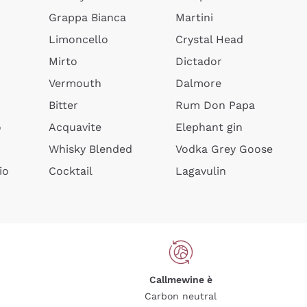
Grappa Bianca
Martini
Limoncello
Crystal Head
Mirto
Dictador
Vermouth
Dalmore
Bitter
Rum Don Papa
o
Acquavite
Elephant gin
Whisky Blended
Vodka Grey Goose
io
Cocktail
Lagavulin
Callmewine è
Carbon neutral