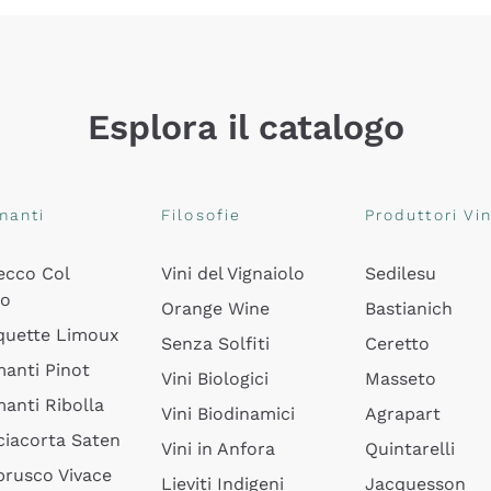
Esplora il catalogo
manti
Filosofie
Produttori Vin
ecco Col
Vini del Vignaiolo
Sedilesu
do
Orange Wine
Bastianich
quette Limoux
Senza Solfiti
Ceretto
anti Pinot
Vini Biologici
Masseto
anti Ribolla
Vini Biodinamici
Agrapart
ciacorta Saten
Vini in Anfora
Quintarelli
rusco Vivace
Lieviti Indigeni
Jacquesson