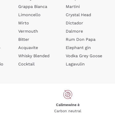
Grappa Bianca
Martini
Limoncello
Crystal Head
Mirto
Dictador
Vermouth
Dalmore
Bitter
Rum Don Papa
o
Acquavite
Elephant gin
Whisky Blended
Vodka Grey Goose
io
Cocktail
Lagavulin
Callmewine è
Carbon neutral