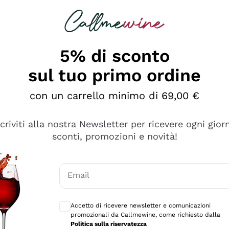
rcando
Champagne
Spumanti
Tutti i Vini
5% di sconto
sul tuo primo ordine
con un carrello minimo di 69,00 €
scriviti alla nostra Newsletter per ricevere ogni gior
sconti, promozioni e novità!
Email
Consensi opzionali per ricevere comunicaz
Accetto di ricevere newsletter e comunicazioni
promozionali da Callmewine, come richiesto dalla
tanti prodotti diversi e con un ampio range di prezzo. Le 
Politica sulla riservatezza