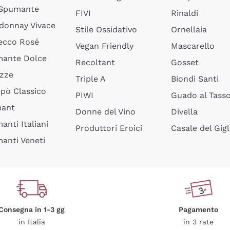
 Spumante
FIVI
Rinaldi
donnay Vivace
Stile Ossidativo
Ornellaia
ecco Rosé
Vegan Friendly
Mascarello
ante Dolce
Recoltant
Gosset
izze
Triple A
Biondi Santi
epò Classico
PIWI
Guado al Tass
mant
Donne del Vino
Divella
anti Italiani
Produttori Eroici
Casale del Gigl
anti Veneti
Consegna in 1-3 gg
Pagamento
in Italia
in 3 rate