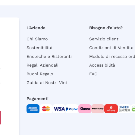
L'Azienda
Bisogno d'aiuto?
Chi Siamo
Servizio clienti
Sostenibilità
Condizioni di Vendita
Enoteche e Ristoranti
Modulo di recesso or
Regali Aziendali
Accessibilità
Buoni Regalo
FAQ
Guida ai Nostri Vini
Pagamenti