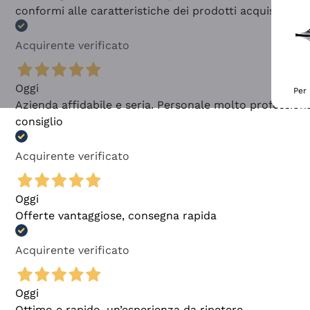
conformi alle caratteristiche dei prodotti acquistati
Acquirente verificato
Oggi
Per 
Azienda affidabile e seria. Personale molto profession
consiglio
Acquirente verificato
Oggi
Offerte vantaggiose, consegna rapida
Acquirente verificato
Oggi
Ottimo e rapido, un’esperienza da ripetere