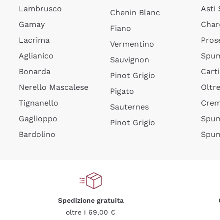
Lambrusco
Asti
Chenin Blanc
Gamay
Char
Fiano
Lacrima
Pros
Vermentino
Aglianico
Spum
Sauvignon
Bonarda
Cart
Pinot Grigio
Nerello Mascalese
Oltr
Pigato
Tignanello
Cre
Sauternes
Gaglioppo
Spum
Pinot Grigio
Bardolino
Spum
Spedizione gratuita
oltre i 69,00 €