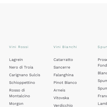
Vini Rossi
Vini Bianchi
Spu
Lagrein
Catarratto
Pros
Fon
Nero di Troia
Sancerre
Blan
Carignano Sulcis
Falanghina
Spum
Schioppettino
Pinot Bianco
Spum
Rosso di
Arneis
Montalcino
Fran
Vitovska
Morgon
Lamb
Verdicchio