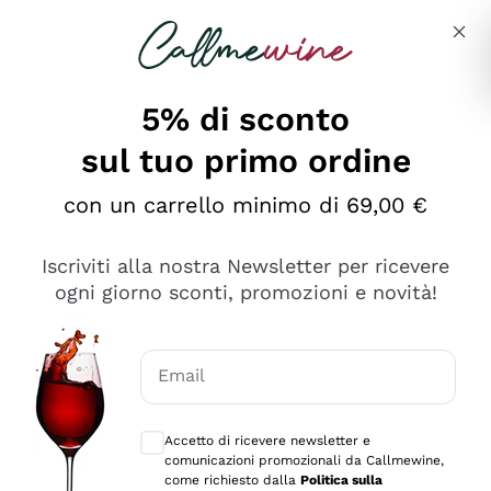
Salta al contenuto principale
Descrivi cosa stai cercando
5% di sconto
sul tuo primo ordine
Ottimo
con un carrello minimo di 69,00 €
4,5
/5
2.566
Iscriviti alla nostra Newsletter per ricevere
recensioni
ogni giorno sconti, promozioni e novità!
Le nostre recensioni a 4 e 5 stelle.
Clicca qui per leggerle tutte >
Email
Precedente
Successivo
Consensi opzionali per ricevere comunica
Accetto di ricevere newsletter e
Ieri
comunicazioni promozionali da Callmewine,
Ordine tutto ok, niente da dire a riguardo. Il sito in se
come richiesto dalla
Politica sulla