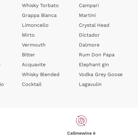
Whisky Torbato
Campari
Grappa Bianca
Martini
Limoncello
Crystal Head
Mirto
Dictador
Vermouth
Dalmore
Bitter
Rum Don Papa
o
Acquavite
Elephant gin
Whisky Blended
Vodka Grey Goose
io
Cocktail
Lagavulin
Callmewine è