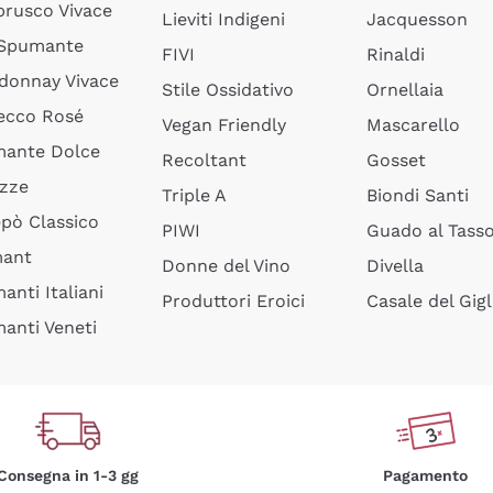
rusco Vivace
Lieviti Indigeni
Jacquesson
 Spumante
FIVI
Rinaldi
donnay Vivace
Stile Ossidativo
Ornellaia
ecco Rosé
Vegan Friendly
Mascarello
ante Dolce
Recoltant
Gosset
izze
Triple A
Biondi Santi
epò Classico
PIWI
Guado al Tass
mant
Donne del Vino
Divella
anti Italiani
Produttori Eroici
Casale del Gigl
anti Veneti
Consegna in 1-3 gg
Pagamento