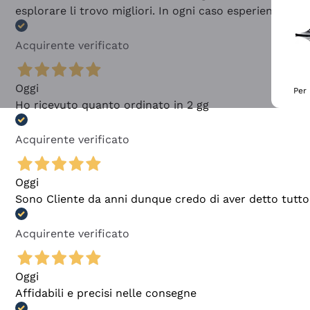
esplorare li trovo migliori. In ogni caso esperienza buo
Acquirente verificato
Oggi
Per 
Ho ricevuto quanto ordinato in 2 gg
Acquirente verificato
Oggi
Sono Cliente da anni dunque credo di aver detto tutto
Acquirente verificato
Oggi
Affidabili e precisi nelle consegne