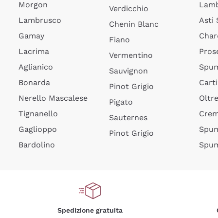
Morgon
Lamb
Verdicchio
Lambrusco
Asti
Chenin Blanc
Gamay
Char
Fiano
Lacrima
Pros
Vermentino
Aglianico
Spum
Sauvignon
Bonarda
Cart
Pinot Grigio
Nerello Mascalese
Oltr
Pigato
Tignanello
Cre
Sauternes
Gaglioppo
Spum
Pinot Grigio
Bardolino
Spum
Spedizione gratuita