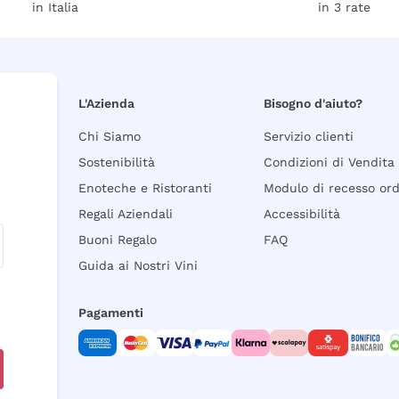
in Italia
in 3 rate
L'Azienda
Bisogno d'aiuto?
Chi Siamo
Servizio clienti
Sostenibilità
Condizioni di Vendita
Enoteche e Ristoranti
Modulo di recesso or
Regali Aziendali
Accessibilità
Buoni Regalo
FAQ
Guida ai Nostri Vini
Pagamenti