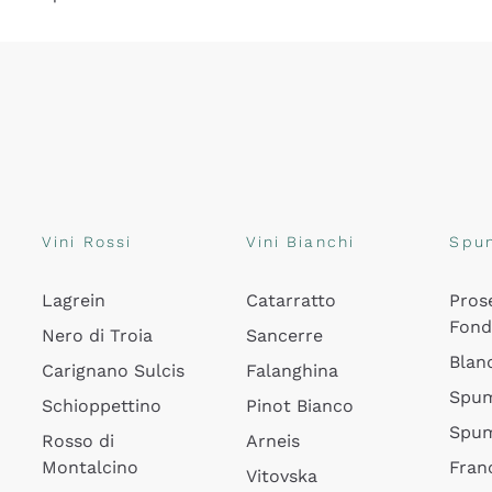
Vini Rossi
Vini Bianchi
Spu
Lagrein
Catarratto
Pros
Fon
Nero di Troia
Sancerre
Blan
Carignano Sulcis
Falanghina
Spum
Schioppettino
Pinot Bianco
Spum
Rosso di
Arneis
Montalcino
Fran
Vitovska