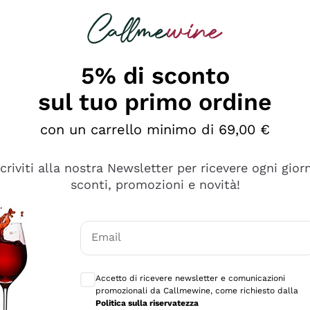
rcando
Champagne
Spumanti
Tutti i Vini
5% di sconto
sul tuo primo ordine
con un carrello minimo di 69,00 €
scriviti alla nostra Newsletter per ricevere ogni gior
sconti, promozioni e novità!
Email
Consensi opzionali per ricevere comunicaz
Accetto di ricevere newsletter e comunicazioni
promozionali da Callmewine, come richiesto dalla
se non è male ma secondo me ci sono alternative che hanno p
Politica sulla riservatezza