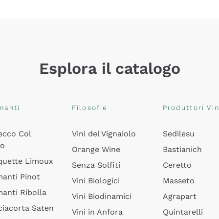
Esplora il catalogo
manti
Filosofie
Produttori Vin
ecco Col
Vini del Vignaiolo
Sedilesu
do
Orange Wine
Bastianich
quette Limoux
Senza Solfiti
Ceretto
anti Pinot
Vini Biologici
Masseto
anti Ribolla
Vini Biodinamici
Agrapart
ciacorta Saten
Vini in Anfora
Quintarelli