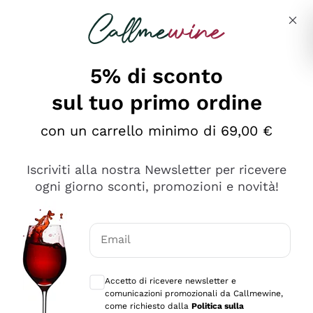
Salta al contenuto principale
Descrivi cosa stai cercando
5% di sconto
sul tuo primo ordine
Ottimo
con un carrello minimo di 69,00 €
4,5
/5
2.566
Iscriviti alla nostra Newsletter per ricevere
recensioni
ogni giorno sconti, promozioni e novità!
Le nostre recensioni a 4 e 5 stelle.
Clicca qui per leggerle tutte >
Email
Precedente
Successivo
Consensi opzionali per ricevere comunica
Accetto di ricevere newsletter e
Oggi
comunicazioni promozionali da Callmewine,
Ordine tutto ok, niente da dire a riguardo. Il sito in se
come richiesto dalla
Politica sulla