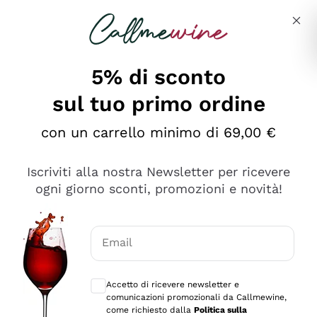
Salta al contenuto principale
Descrivi cosa stai cercando
5% di sconto
sul tuo primo ordine
Ottimo
con un carrello minimo di 69,00 €
4,5
/5
2.559
Iscriviti alla nostra Newsletter per ricevere
recensioni
ogni giorno sconti, promozioni e novità!
Le nostre recensioni a 4 e 5 stelle.
Clicca qui per leggerle tutte >
Email
Precedente
Successivo
Consensi opzionali per ricevere comunica
Accetto di ricevere newsletter e
Oggi
comunicazioni promozionali da Callmewine,
Il catalogo offre moltissime possibilità di scelta tra tanti
come richiesto dalla
Politica sulla