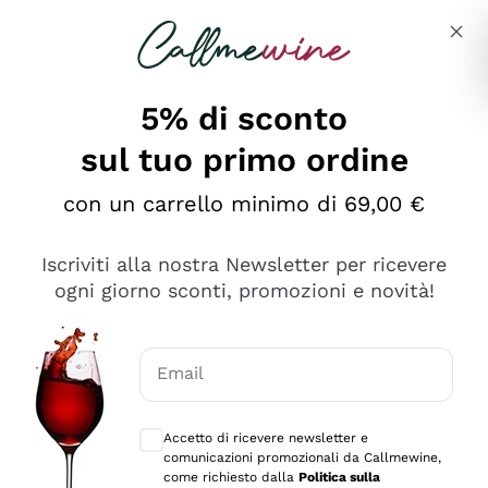
Salta al contenuto principale
Descrivi cosa stai cercando
5% di sconto
sul tuo primo ordine
Ottimo
con un carrello minimo di 69,00 €
4,5
/5
2.567
Iscriviti alla nostra Newsletter per ricevere
recensioni
ogni giorno sconti, promozioni e novità!
Le nostre recensioni a 4 e 5 stelle.
Clicca qui per leggerle tutte >
Email
Precedente
Successivo
Consensi opzionali per ricevere comunica
Accetto di ricevere newsletter e
Oggi
comunicazioni promozionali da Callmewine,
Ottimo servizio!
come richiesto dalla
Politica sulla