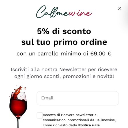
Salta al contenuto principale
Descrivi cosa stai cercando
5% di sconto
sul tuo primo ordine
Ottimo
con un carrello minimo di 69,00 €
4,5
/5
2.561
Iscriviti alla nostra Newsletter per ricevere
recensioni
ogni giorno sconti, promozioni e novità!
Le nostre recensioni a 4 e 5 stelle.
Clicca qui per leggerle tutte >
Email
Precedente
Successivo
Consensi opzionali per ricevere comunica
Accetto di ricevere newsletter e
Oggi
comunicazioni promozionali da Callmewine,
Acquisto semplice nelle modalità, gestito con rapidità e
come richiesto dalla
Politica sulla