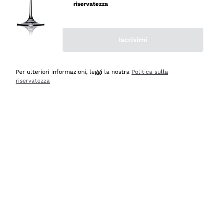
professionalità
riservatezza
Acquirente verificato
Iscrivimi
Oggi
Seri affidabili
Per ulteriori informazioni, leggi la nostra
Politica sulla
riservatezza
Acquirente verificato
Ieri
Il catalogo offre moltissime possibilità di scelta tra tanti
prodotti diversi e con un ampio range di prezzo. Le
indicazioni dei consulenti sono estremamente chiare e
conformi alle caratteristiche dei prodotti acquistati
Acquirente verificato