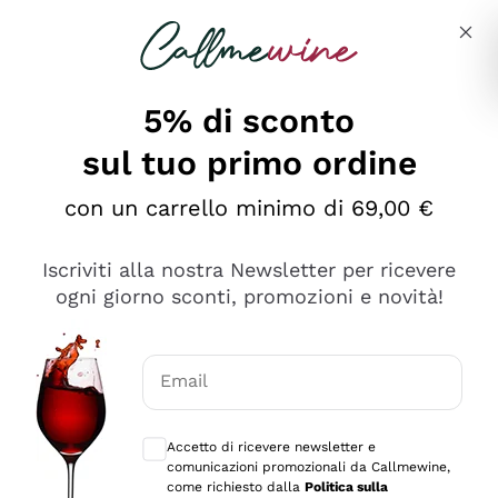
Salta al contenuto principale
Descrivi cosa stai cercando
5% di sconto
sul tuo primo ordine
Ottimo
con un carrello minimo di 69,00 €
4,5
/5
2.559
Iscriviti alla nostra Newsletter per ricevere
recensioni
ogni giorno sconti, promozioni e novità!
Le nostre recensioni a 4 e 5 stelle.
Clicca qui per leggerle tutte >
Email
Precedente
Successivo
Consensi opzionali per ricevere comunica
Accetto di ricevere newsletter e
Oggi
comunicazioni promozionali da Callmewine,
Il catalogo offre moltissime possibilità di scelta tra tanti
come richiesto dalla
Politica sulla