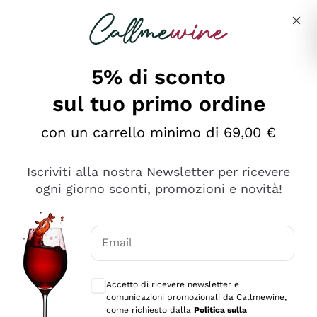
Salta al contenuto principale
Descrivi cosa stai cercando
5% di sconto
sul tuo primo ordine
Ottimo
con un carrello minimo di 69,00 €
4,5
/5
2.566
Iscriviti alla nostra Newsletter per ricevere
recensioni
ogni giorno sconti, promozioni e novità!
Le nostre recensioni a 4 e 5 stelle.
Clicca qui per leggerle tutte >
Email
Precedente
Successivo
Consensi opzionali per ricevere comunica
Accetto di ricevere newsletter e
Ieri
comunicazioni promozionali da Callmewine,
Ordine tutto ok, niente da dire a riguardo. Il sito in se
come richiesto dalla
Politica sulla