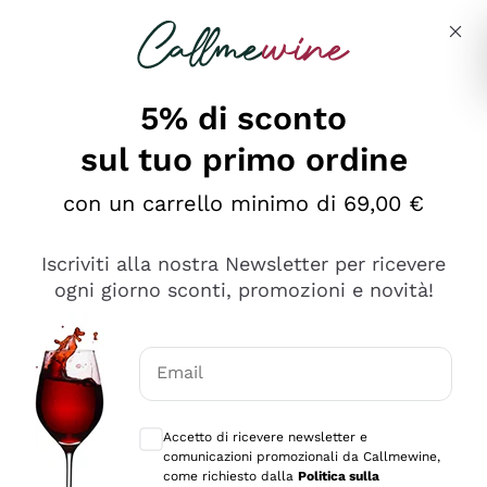
Salta al contenuto principale
Descrivi cosa stai cercando
5% di sconto
sul tuo primo ordine
Ottimo
con un carrello minimo di 69,00 €
4,5
/5
2.566
Iscriviti alla nostra Newsletter per ricevere
recensioni
ogni giorno sconti, promozioni e novità!
Le nostre recensioni a 4 e 5 stelle.
Clicca qui per leggerle tutte >
Email
Precedente
Successivo
Consensi opzionali per ricevere comunica
Accetto di ricevere newsletter e
Ieri
comunicazioni promozionali da Callmewine,
Ordine tutto ok, niente da dire a riguardo. Il sito in se
come richiesto dalla
Politica sulla