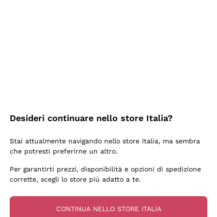
Ieri
Ottima facilità di acquisto sul sito e consegna
velocissima
Acquirente verificato
2 Giorni Fa
Perfetti e attenti al cliente
Desideri continuare nello store Italia?
Acquirente verificato
Stai attualmente navigando nello store Italia, ma sembra
che potresti preferirne un altro.
3 Giorni Fa
Per garantirti prezzi, disponibilità e opzioni di spedizione
Semplice nell'uso, puntuali e veloci.
corrette, scegli lo store più adatto a te.
Acquirente verificato
CONTINUA NELLO STORE ITALIA