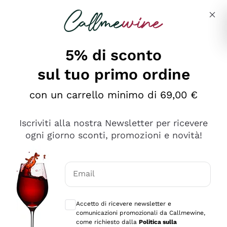
Salta al contenuto principale
Descrivi cosa stai cercando
5% di sconto
sul tuo primo ordine
Ottimo
con un carrello minimo di 69,00 €
4,5
/5
2.566
Iscriviti alla nostra Newsletter per ricevere
recensioni
ogni giorno sconti, promozioni e novità!
Le nostre recensioni a 4 e 5 stelle.
Clicca qui per leggerle tutte >
Email
Precedente
Successivo
Consensi opzionali per ricevere comunica
Accetto di ricevere newsletter e
Oggi
comunicazioni promozionali da Callmewine,
Ordine tutto ok, niente da dire a riguardo. Il sito in se
come richiesto dalla
Politica sulla