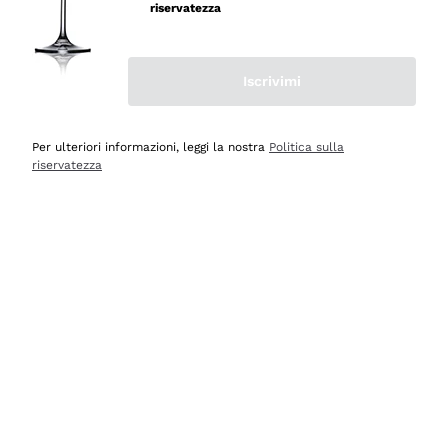
professionalità
riservatezza
Acquirente verificato
Iscrivimi
Oggi
Seri affidabili
Per ulteriori informazioni, leggi la nostra
Politica sulla
riservatezza
Acquirente verificato
Ieri
Il catalogo offre moltissime possibilità di scelta tra tanti
prodotti diversi e con un ampio range di prezzo. Le
indicazioni dei consulenti sono estremamente chiare e
conformi alle caratteristiche dei prodotti acquistati
Acquirente verificato