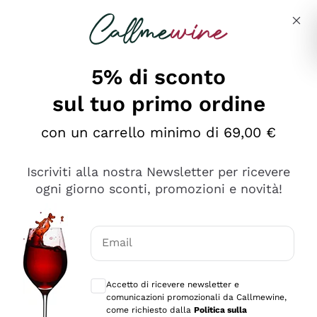
Salta al contenuto principale
Descrivi cosa stai cercando
5% di sconto
sul tuo primo ordine
Ottimo
con un carrello minimo di 69,00 €
4,5
/5
2.561
Iscriviti alla nostra Newsletter per ricevere
recensioni
ogni giorno sconti, promozioni e novità!
Le nostre recensioni a 4 e 5 stelle.
Clicca qui per leggerle tutte >
Email
Precedente
Successivo
Consensi opzionali per ricevere comunica
Accetto di ricevere newsletter e
Oggi
comunicazioni promozionali da Callmewine,
Acquisto semplice nelle modalità, gestito con rapidità e
come richiesto dalla
Politica sulla