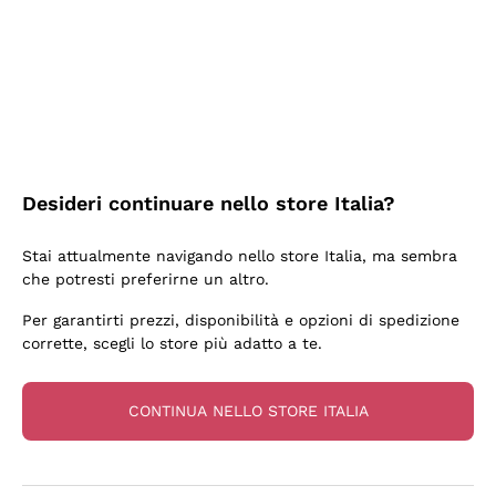
5 Giorni Fa
Tutto bene. spedizione rapida, package resistente
Acquirente verificato
6 Giorni Fa
Desideri continuare nello store Italia?
una bellissima scoperta
Stai attualmente navigando nello store Italia, ma sembra
Acquirente verificato
che potresti preferirne un altro.
Per garantirti prezzi, disponibilità e opzioni di spedizione
6 Giorni Fa
corrette, scegli lo store più adatto a te.
OTTIMA PROMOZIONE SU BOTTIGLIA BASE MA
INTERESSANTE DI CHAMPAGNE E CONSEGNA
CONTINUA NELLO STORE ITALIA
RAPIDISSIMA. DA CONSIGLIARE CERTAMENTE.
Acquirente verificato