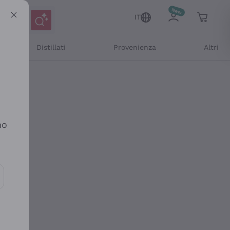
IT
Distillati
Provenienza
Altri
no
ioni e offerte personalizzate