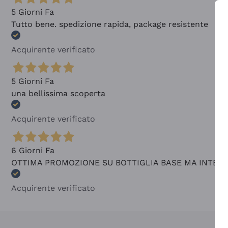
5 Giorni Fa
Tutto bene. spedizione rapida, package resistente
Acquirente verificato
5 Giorni Fa
una bellissima scoperta
Acquirente verificato
6 Giorni Fa
OTTIMA PROMOZIONE SU BOTTIGLIA BASE MA INTER
Acquirente verificato