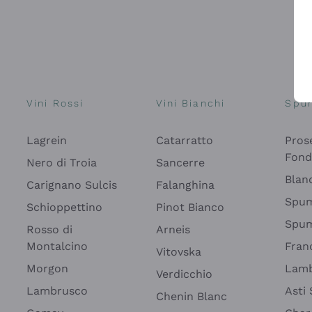
Vini Rossi
Vini Bianchi
Spu
Lagrein
Catarratto
Pros
Fon
Nero di Troia
Sancerre
Blan
Carignano Sulcis
Falanghina
Spum
Schioppettino
Pinot Bianco
Spum
Rosso di
Arneis
Montalcino
Fran
Vitovska
Morgon
Lamb
Verdicchio
Lambrusco
Asti
Chenin Blanc