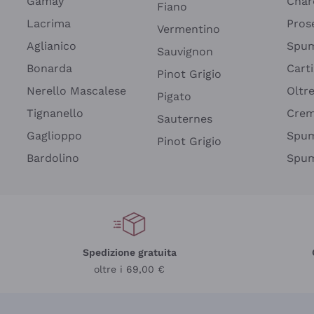
Gamay
Char
Fiano
Lacrima
Pros
Vermentino
Aglianico
Spum
Sauvignon
Bonarda
Cart
Pinot Grigio
Nerello Mascalese
Oltr
Pigato
Tignanello
Cre
Sauternes
Gaglioppo
Spum
Pinot Grigio
Bardolino
Spum
Spedizione gratuita
oltre i 69,00 €