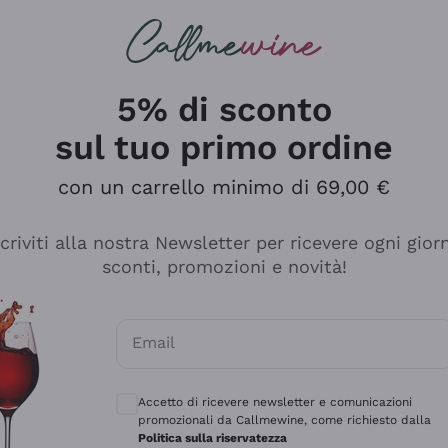
rcando
Champagne
Spumanti
Tutti i Vini
5% di sconto
sul tuo primo ordine
con un carrello minimo di 69,00 €
scriviti alla nostra Newsletter per ricevere ogni gior
sconti, promozioni e novità!
Email
Consensi opzionali per ricevere comunicaz
Accetto di ricevere newsletter e comunicazioni
promozionali da Callmewine, come richiesto dalla
Politica sulla riservatezza