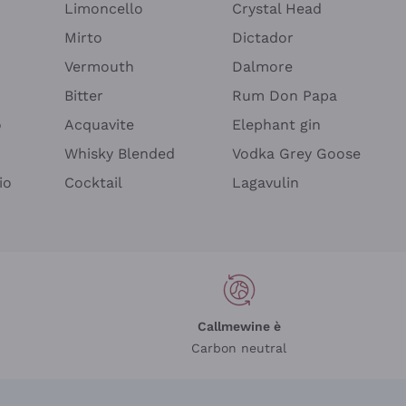
Limoncello
Crystal Head
Mirto
Dictador
Vermouth
Dalmore
Bitter
Rum Don Papa
o
Acquavite
Elephant gin
Whisky Blended
Vodka Grey Goose
io
Cocktail
Lagavulin
Callmewine è
Carbon neutral