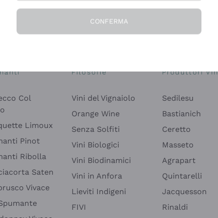
CONFERMA
Esplora il catalogo
manti
Filosofie
Produttori Vin
ecco Col
Vini del Vignaiolo
Sedilesu
do
Orange Wine
Bastianich
quette Limoux
Senza Solfiti
Ceretto
anti Pinot
Vini Biologici
Masseto
anti Ribolla
Vini Biodinamici
Agrapart
ciacorta Saten
Vini in Anfora
Quintarelli
rusco Vivace
Lieviti Indigeni
Jacquesson
 Spumante
FIVI
Rinaldi