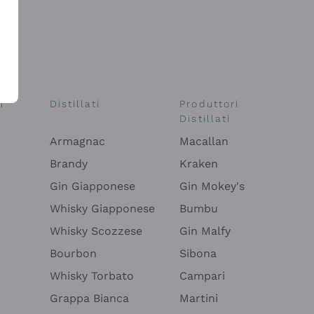
i
Distillati
Produttori
Distillati
Armagnac
Macallan
Brandy
Kraken
Gin Giapponese
Gin Mokey's
Whisky Giapponese
Bumbu
Whisky Scozzese
Gin Malfy
Bourbon
Sibona
Whisky Torbato
Campari
Grappa Bianca
Martini