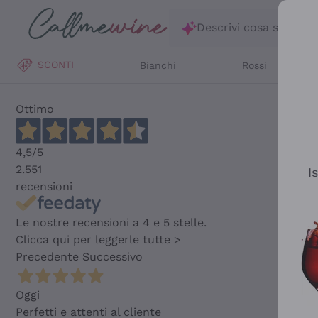
Salta al contenuto principale
Descrivi cosa stai ce
SCONTI
Bianchi
Rossi
Ottimo
4,5
/5
2.551
I
recensioni
Le nostre recensioni a 4 e 5 stelle.
Clicca qui per leggerle tutte >
Precedente
Successivo
Oggi
Perfetti e attenti al cliente