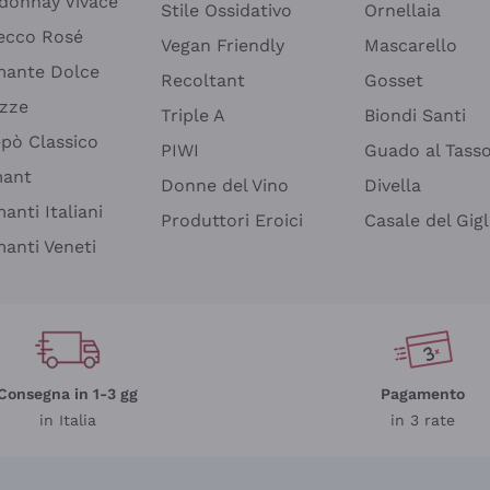
donnay Vivace
Stile Ossidativo
Ornellaia
ecco Rosé
Vegan Friendly
Mascarello
ante Dolce
Recoltant
Gosset
izze
Triple A
Biondi Santi
epò Classico
PIWI
Guado al Tass
mant
Donne del Vino
Divella
anti Italiani
Produttori Eroici
Casale del Gigl
anti Veneti
Consegna in 1-3 gg
Pagamento
in Italia
in 3 rate