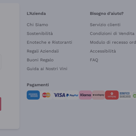
L'Azienda
Bisogno d'aiuto?
Chi Siamo
Servizio clienti
Sostenibilità
Condizioni di Vendita
Enoteche e Ristoranti
Modulo di recesso or
Regali Aziendali
Accessibilità
Buoni Regalo
FAQ
Guida ai Nostri Vini
Pagamenti