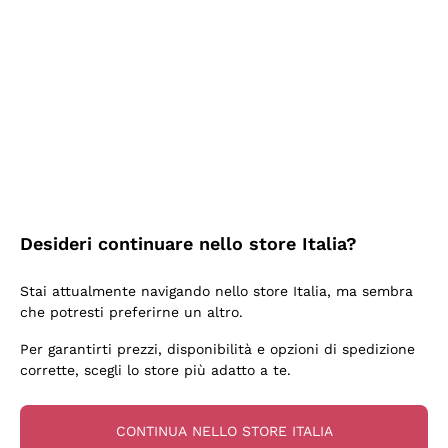
2 Giorni Fa
Ottima facilità di acquisto sul sito e consegna
velocissima
Acquirente verificato
2 Giorni Fa
Perfetti e attenti al cliente
Desideri continuare nello store Italia?
Acquirente verificato
Stai attualmente navigando nello store Italia, ma sembra
che potresti preferirne un altro.
3 Giorni Fa
Per garantirti prezzi, disponibilità e opzioni di spedizione
Semplice nell'uso, puntuali e veloci.
corrette, scegli lo store più adatto a te.
Acquirente verificato
CONTINUA NELLO STORE ITALIA