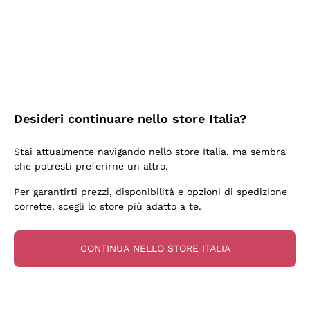
3 Giorni Fa
Sempre una garanzia.
Acquirente verificato
Desideri continuare nello store Italia?
6 Giorni Fa
Stai attualmente navigando nello store Italia, ma sembra
Tutto bene. spedizione rapida, package resistente
che potresti preferirne un altro.
Acquirente verificato
Per garantirti prezzi, disponibilità e opzioni di spedizione
corrette, scegli lo store più adatto a te.
6 Giorni Fa
una bellissima scoperta
CONTINUA NELLO STORE ITALIA
Acquirente verificato