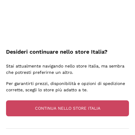
3 Giorni Fa
Sempre una garanzia.
Acquirente verificato
Desideri continuare nello store Italia?
6 Giorni Fa
Stai attualmente navigando nello store Italia, ma sembra
Tutto bene. spedizione rapida, package resistente
che potresti preferirne un altro.
Acquirente verificato
Per garantirti prezzi, disponibilità e opzioni di spedizione
corrette, scegli lo store più adatto a te.
6 Giorni Fa
una bellissima scoperta
CONTINUA NELLO STORE ITALIA
Acquirente verificato