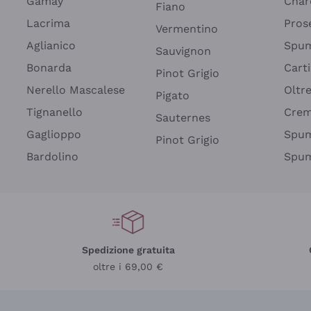
Gamay
Char
Fiano
Lacrima
Pros
Vermentino
Aglianico
Spum
Sauvignon
Bonarda
Cart
Pinot Grigio
Nerello Mascalese
Oltr
Pigato
Tignanello
Cre
Sauternes
Gaglioppo
Spum
Pinot Grigio
Bardolino
Spum
Spedizione gratuita
oltre i 69,00 €