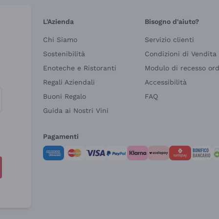
L'Azienda
Bisogno d'aiuto?
Chi Siamo
Servizio clienti
Sostenibilità
Condizioni di Vendita
Enoteche e Ristoranti
Modulo di recesso or
Regali Aziendali
Accessibilità
Buoni Regalo
FAQ
Guida ai Nostri Vini
Pagamenti