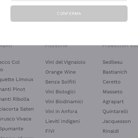
CONFERMA
Esplora il catalogo
manti
Filosofie
Produttori Vin
ecco Col
Vini del Vignaiolo
Sedilesu
do
Orange Wine
Bastianich
quette Limoux
Senza Solfiti
Ceretto
anti Pinot
Vini Biologici
Masseto
anti Ribolla
Vini Biodinamici
Agrapart
ciacorta Saten
Vini in Anfora
Quintarelli
rusco Vivace
Lieviti Indigeni
Jacquesson
 Spumante
FIVI
Rinaldi