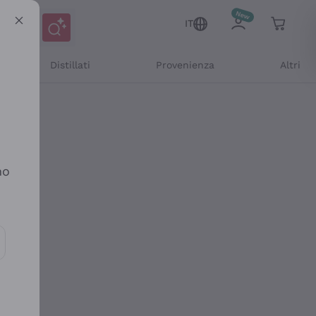
IT
Distillati
Provenienza
Altri
no
ioni e offerte personalizzate