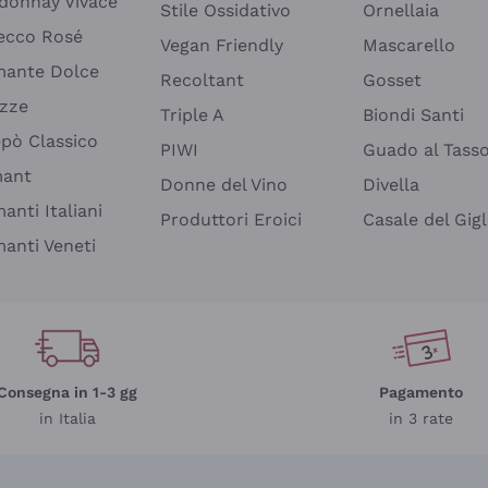
donnay Vivace
Stile Ossidativo
Ornellaia
ecco Rosé
Vegan Friendly
Mascarello
ante Dolce
Recoltant
Gosset
izze
Triple A
Biondi Santi
epò Classico
PIWI
Guado al Tass
mant
Donne del Vino
Divella
anti Italiani
Produttori Eroici
Casale del Gigl
anti Veneti
Consegna in 1-3 gg
Pagamento
in Italia
in 3 rate