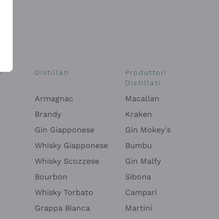
i
Distillati
Produttori
Distillati
Armagnac
Macallan
Brandy
Kraken
Gin Giapponese
Gin Mokey's
Whisky Giapponese
Bumbu
Whisky Scozzese
Gin Malfy
Bourbon
Sibona
Whisky Torbato
Campari
Grappa Bianca
Martini