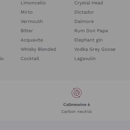
Limoncello
Crystal Head
Mirto
Dictador
Vermouth
Dalmore
Bitter
Rum Don Papa
o
Acquavite
Elephant gin
Whisky Blended
Vodka Grey Goose
io
Cocktail
Lagavulin
Callmewine è
Carbon neutral