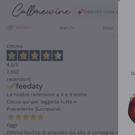
Salta al contenuto principale
Descrivi cosa stai ce
SCONTI
Bianchi
Rossi
Ottimo
4,5
/5
2.552
I
recensioni
Le nostre recensioni a 4 e 5 stelle.
Clicca qui per leggerle tutte >
Precedente
Successivo
Oggi
Ottima facilità di acquisto sul sito e consegna velocis