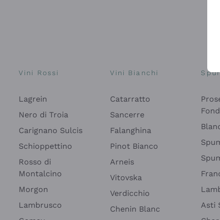
Vini Rossi
Vini Bianchi
Spu
Lagrein
Catarratto
Pros
Fon
Nero di Troia
Sancerre
Blan
Carignano Sulcis
Falanghina
Spum
Schioppettino
Pinot Bianco
Spum
Rosso di
Arneis
Montalcino
Fran
Vitovska
Morgon
Lamb
Verdicchio
Lambrusco
Asti
Chenin Blanc