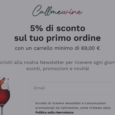
rcando
Champagne
Spumanti
Tutti i Vini
5% di sconto
sul tuo primo ordine
con un carrello minimo di 69,00 €
scriviti alla nostra Newsletter per ricevere ogni gior
sconti, promozioni e novità!
Email
Consensi opzionali per ricevere comunicaz
Accetto di ricevere newsletter e comunicazioni
promozionali da Callmewine, come richiesto dalla
sima
Politica sulla riservatezza