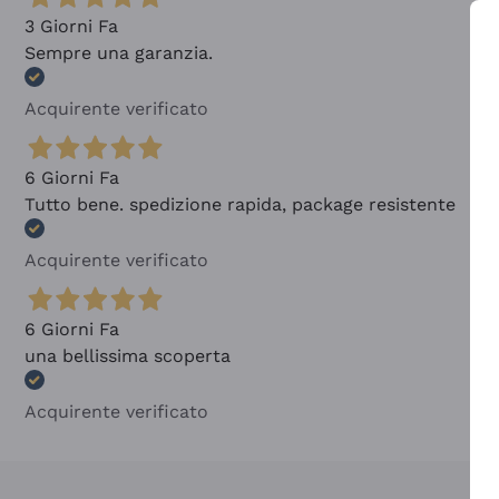
3 Giorni Fa
Sempre una garanzia.
Acquirente verificato
6 Giorni Fa
Tutto bene. spedizione rapida, package resistente
Acquirente verificato
6 Giorni Fa
una bellissima scoperta
Acquirente verificato