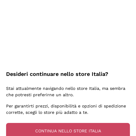
2 Giorni Fa
Ottima facilità di acquisto sul sito e consegna
velocissima
Acquirente verificato
2 Giorni Fa
Perfetti e attenti al cliente
Desideri continuare nello store Italia?
Acquirente verificato
Stai attualmente navigando nello store Italia, ma sembra
che potresti preferirne un altro.
3 Giorni Fa
Per garantirti prezzi, disponibilità e opzioni di spedizione
Semplice nell'uso, puntuali e veloci.
corrette, scegli lo store più adatto a te.
Acquirente verificato
CONTINUA NELLO STORE ITALIA