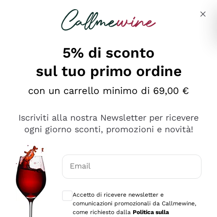
Salta al contenuto principale
Descrivi cosa stai cercando
5% di sconto
Callmewine: Vendita Vino Online
sul tuo primo ordine
Le nostre offerte: la scorta
perfetta inizia da qui!
con un carrello minimo di 69,00 €
Iscriviti alla nostra Newsletter per ricevere
ogni giorno sconti, promozioni e novità!
Email
Scopri
Scopri
Consensi opzionali per ricevere comunica
Accetto di ricevere newsletter e
comunicazioni promozionali da Callmewine,
come richiesto dalla
Politica sulla