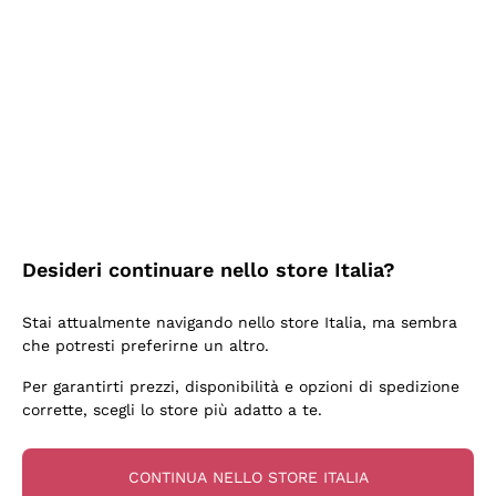
Ieri
Ottima facilità di acquisto sul sito e consegna
velocissima
Acquirente verificato
2 Giorni Fa
Perfetti e attenti al cliente
Desideri continuare nello store Italia?
Acquirente verificato
Stai attualmente navigando nello store Italia, ma sembra
che potresti preferirne un altro.
3 Giorni Fa
Per garantirti prezzi, disponibilità e opzioni di spedizione
Semplice nell'uso, puntuali e veloci.
corrette, scegli lo store più adatto a te.
Acquirente verificato
CONTINUA NELLO STORE ITALIA