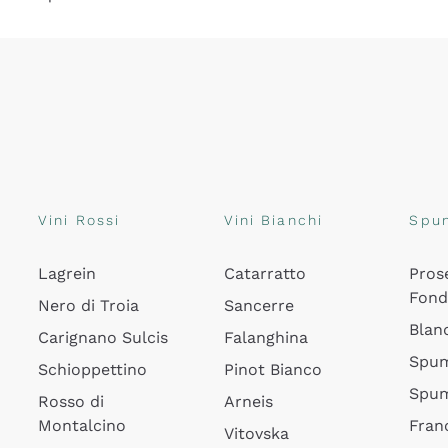
Vini Rossi
Vini Bianchi
Spu
Lagrein
Catarratto
Pros
Fon
Nero di Troia
Sancerre
Blan
Carignano Sulcis
Falanghina
Spum
Schioppettino
Pinot Bianco
Spum
Rosso di
Arneis
Montalcino
Fran
Vitovska