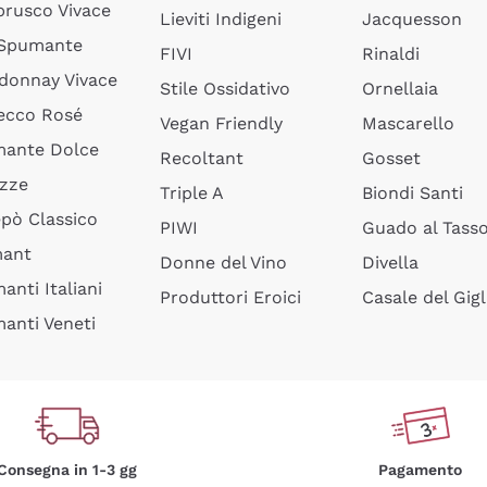
rusco Vivace
Lieviti Indigeni
Jacquesson
 Spumante
FIVI
Rinaldi
donnay Vivace
Stile Ossidativo
Ornellaia
ecco Rosé
Vegan Friendly
Mascarello
ante Dolce
Recoltant
Gosset
izze
Triple A
Biondi Santi
epò Classico
PIWI
Guado al Tass
mant
Donne del Vino
Divella
anti Italiani
Produttori Eroici
Casale del Gigl
anti Veneti
Consegna in 1-3 gg
Pagamento