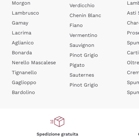
Morgon
Lamb
Verdicchio
Lambrusco
Asti
Chenin Blanc
Gamay
Char
Fiano
Lacrima
Pros
Vermentino
Aglianico
Spum
Sauvignon
Bonarda
Cart
Pinot Grigio
Nerello Mascalese
Oltr
Pigato
Tignanello
Cre
Sauternes
Gaglioppo
Spum
Pinot Grigio
Bardolino
Spum
Spedizione gratuita