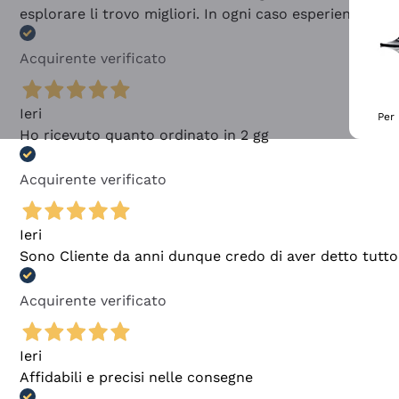
esplorare li trovo migliori. In ogni caso esperienza buo
Acquirente verificato
Ieri
Per 
Ho ricevuto quanto ordinato in 2 gg
Acquirente verificato
Ieri
Sono Cliente da anni dunque credo di aver detto tutto
Acquirente verificato
Ieri
Affidabili e precisi nelle consegne