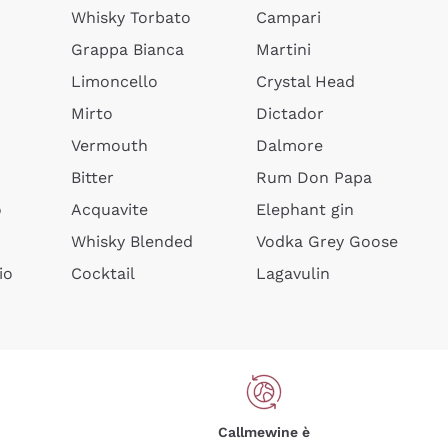
Whisky Torbato
Campari
Grappa Bianca
Martini
Limoncello
Crystal Head
Mirto
Dictador
Vermouth
Dalmore
Bitter
Rum Don Papa
o
Acquavite
Elephant gin
Whisky Blended
Vodka Grey Goose
io
Cocktail
Lagavulin
Callmewine è