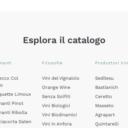
Esplora il catalogo
manti
Filosofie
Produttori Vin
ecco Col
Vini del Vignaiolo
Sedilesu
do
Orange Wine
Bastianich
quette Limoux
Senza Solfiti
Ceretto
anti Pinot
Vini Biologici
Masseto
anti Ribolla
Vini Biodinamici
Agrapart
ciacorta Saten
Vini in Anfora
Quintarelli