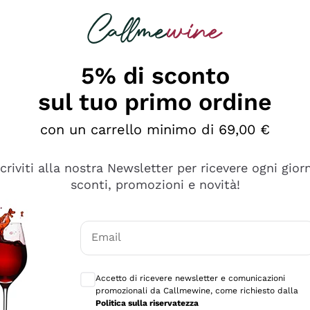
rcando
Champagne
Spumanti
Tutti i Vini
5% di sconto
sul tuo primo ordine
con un carrello minimo di 69,00 €
scriviti alla nostra Newsletter per ricevere ogni gior
sconti, promozioni e novità!
Email
Consensi opzionali per ricevere comunicaz
Accetto di ricevere newsletter e comunicazioni
promozionali da Callmewine, come richiesto dalla
se non è male ma secondo me ci sono alternative che hanno p
Politica sulla riservatezza