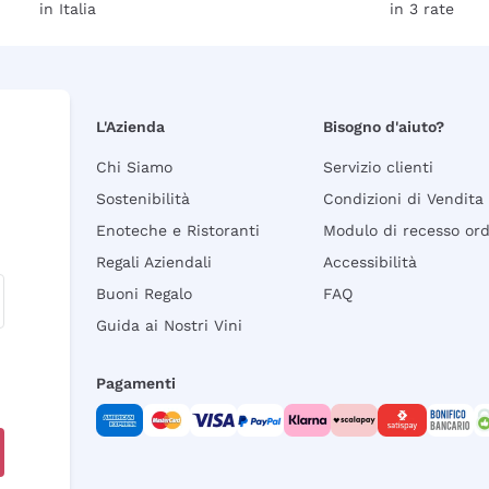
in Italia
in 3 rate
L'Azienda
Bisogno d'aiuto?
Chi Siamo
Servizio clienti
Sostenibilità
Condizioni di Vendita
Enoteche e Ristoranti
Modulo di recesso or
Regali Aziendali
Accessibilità
Buoni Regalo
FAQ
Guida ai Nostri Vini
Pagamenti