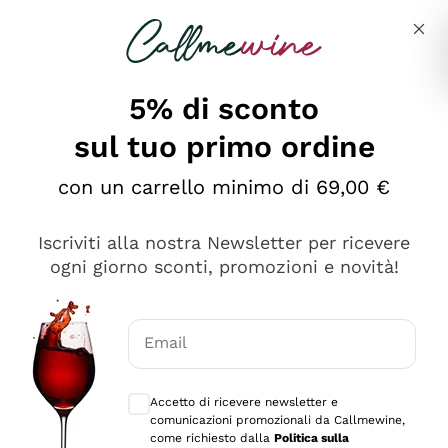
Salta al contenuto principale
Descrivi cosa stai cercando
5% di sconto
sul tuo primo ordine
Ottimo
con un carrello minimo di 69,00 €
4,5
/5
2.561
Iscriviti alla nostra Newsletter per ricevere
recensioni
ogni giorno sconti, promozioni e novità!
Le nostre recensioni a 4 e 5 stelle.
Clicca qui per leggerle tutte >
Email
Precedente
Successivo
Consensi opzionali per ricevere comunica
Accetto di ricevere newsletter e
Oggi
comunicazioni promozionali da Callmewine,
Acquisto semplice nelle modalità, gestito con rapidità e
come richiesto dalla
Politica sulla