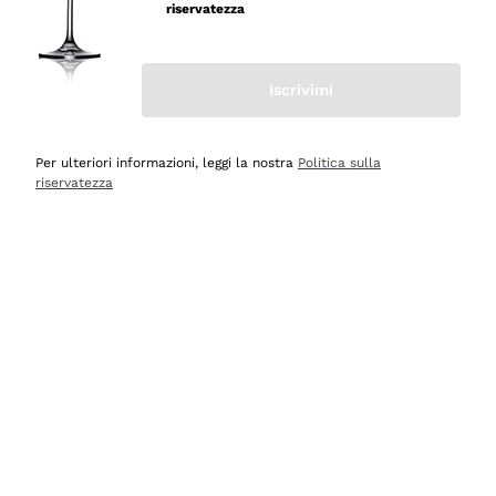
professionalità
riservatezza
Acquirente verificato
Iscrivimi
Ieri
Seri affidabili
Per ulteriori informazioni, leggi la nostra
Politica sulla
riservatezza
Acquirente verificato
Ieri
Il catalogo offre moltissime possibilità di scelta tra tanti
prodotti diversi e con un ampio range di prezzo. Le
indicazioni dei consulenti sono estremamente chiare e
conformi alle caratteristiche dei prodotti acquistati
Acquirente verificato