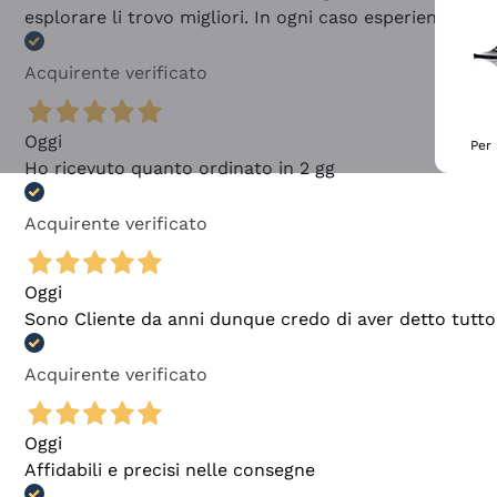
esplorare li trovo migliori. In ogni caso esperienza buo
Acquirente verificato
Oggi
Per 
Ho ricevuto quanto ordinato in 2 gg
Acquirente verificato
Oggi
Sono Cliente da anni dunque credo di aver detto tutto
Acquirente verificato
Oggi
Affidabili e precisi nelle consegne