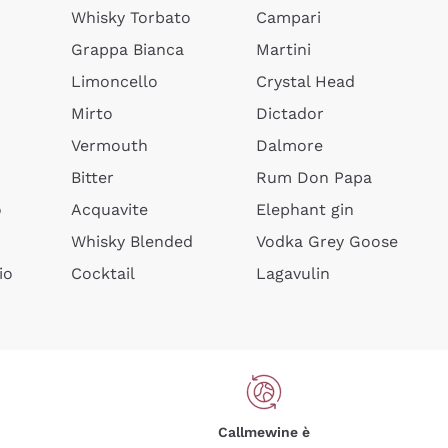
Whisky Torbato
Campari
Grappa Bianca
Martini
Limoncello
Crystal Head
Mirto
Dictador
Vermouth
Dalmore
Bitter
Rum Don Papa
o
Acquavite
Elephant gin
Whisky Blended
Vodka Grey Goose
io
Cocktail
Lagavulin
Callmewine è