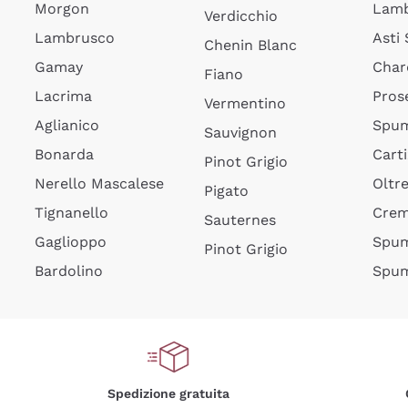
Morgon
Lamb
Verdicchio
Lambrusco
Asti
Chenin Blanc
Gamay
Char
Fiano
Lacrima
Pros
Vermentino
Aglianico
Spum
Sauvignon
Bonarda
Cart
Pinot Grigio
Nerello Mascalese
Oltr
Pigato
Tignanello
Cre
Sauternes
Gaglioppo
Spum
Pinot Grigio
Bardolino
Spum
Spedizione gratuita