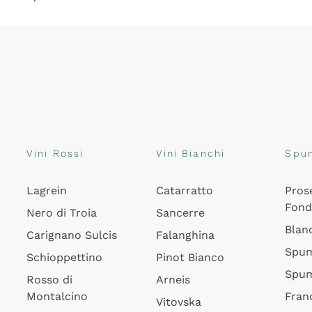
Vini Rossi
Vini Bianchi
Spu
Lagrein
Catarratto
Pros
Fon
Nero di Troia
Sancerre
Blan
Carignano Sulcis
Falanghina
Spum
Schioppettino
Pinot Bianco
Spum
Rosso di
Arneis
Montalcino
Fran
Vitovska