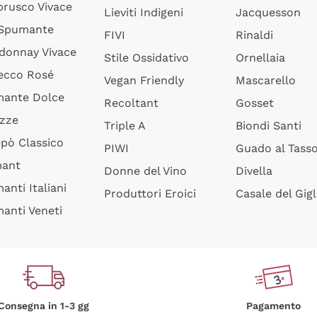
rusco Vivace
Lieviti Indigeni
Jacquesson
 Spumante
FIVI
Rinaldi
donnay Vivace
Stile Ossidativo
Ornellaia
ecco Rosé
Vegan Friendly
Mascarello
ante Dolce
Recoltant
Gosset
izze
Triple A
Biondi Santi
epò Classico
PIWI
Guado al Tass
mant
Donne del Vino
Divella
anti Italiani
Produttori Eroici
Casale del Gigl
anti Veneti
Consegna in 1-3 gg
Pagamento