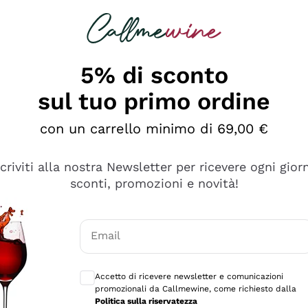
rcando
Champagne
Spumanti
Tutti i Vini
5% di sconto
sul tuo primo ordine
con un carrello minimo di 69,00 €
scriviti alla nostra Newsletter per ricevere ogni gior
sconti, promozioni e novità!
Email
Consensi opzionali per ricevere comunicaz
Accetto di ricevere newsletter e comunicazioni
promozionali da Callmewine, come richiesto dalla
se non è male ma secondo me ci sono alternative che hanno p
Politica sulla riservatezza