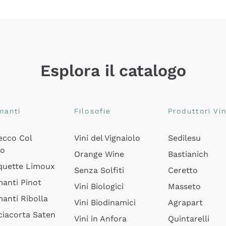
Esplora il catalogo
manti
Filosofie
Produttori Vin
ecco Col
Vini del Vignaiolo
Sedilesu
do
Orange Wine
Bastianich
quette Limoux
Senza Solfiti
Ceretto
anti Pinot
Vini Biologici
Masseto
anti Ribolla
Vini Biodinamici
Agrapart
ciacorta Saten
Vini in Anfora
Quintarelli