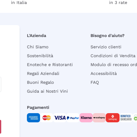
in Italia
in 3 rate
L'Azienda
Bisogno d'aiuto?
Chi Siamo
Servizio clienti
Sostenibilità
Condizioni di Vendita
Enoteche e Ristoranti
Modulo di recesso or
Regali Aziendali
Accessibilità
Buoni Regalo
FAQ
Guida ai Nostri Vini
Pagamenti