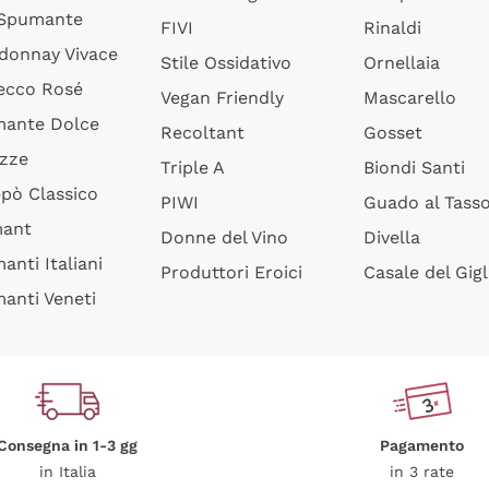
 Spumante
FIVI
Rinaldi
donnay Vivace
Stile Ossidativo
Ornellaia
ecco Rosé
Vegan Friendly
Mascarello
ante Dolce
Recoltant
Gosset
izze
Triple A
Biondi Santi
epò Classico
PIWI
Guado al Tass
mant
Donne del Vino
Divella
anti Italiani
Produttori Eroici
Casale del Gigl
anti Veneti
Consegna in 1-3 gg
Pagamento
in Italia
in 3 rate