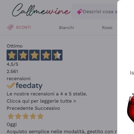
Salta al contenuto principale
Descrivi cosa stai ce
SCONTI
Bianchi
Rossi
Ottimo
4,5
/5
2.561
I
recensioni
Le nostre recensioni a 4 e 5 stelle.
Clicca qui per leggerle tutte >
Precedente
Successivo
Oggi
Acquisto semplice nelle modalità, gestito con rapidità 