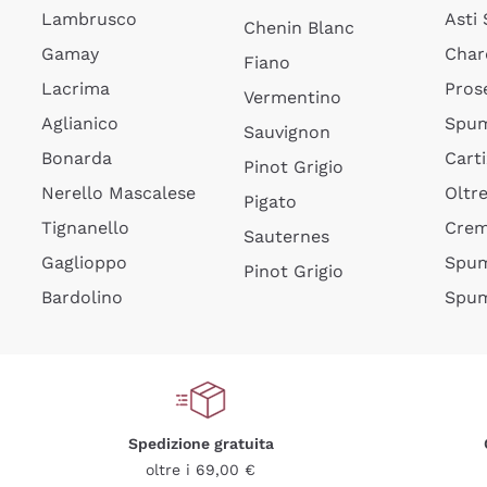
Lambrusco
Asti
Chenin Blanc
Gamay
Char
Fiano
Lacrima
Pros
Vermentino
Aglianico
Spum
Sauvignon
Bonarda
Cart
Pinot Grigio
Nerello Mascalese
Oltr
Pigato
Tignanello
Cre
Sauternes
Gaglioppo
Spum
Pinot Grigio
Bardolino
Spum
Spedizione gratuita
oltre i 69,00 €