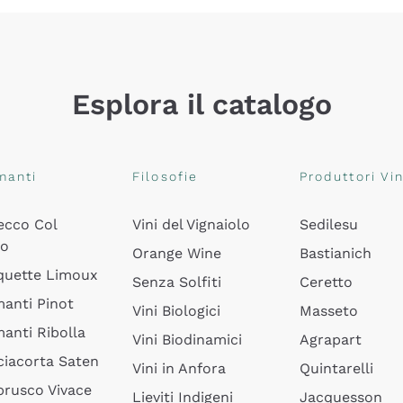
Esplora il catalogo
manti
Filosofie
Produttori Vin
ecco Col
Vini del Vignaiolo
Sedilesu
do
Orange Wine
Bastianich
quette Limoux
Senza Solfiti
Ceretto
anti Pinot
Vini Biologici
Masseto
anti Ribolla
Vini Biodinamici
Agrapart
ciacorta Saten
Vini in Anfora
Quintarelli
rusco Vivace
Lieviti Indigeni
Jacquesson