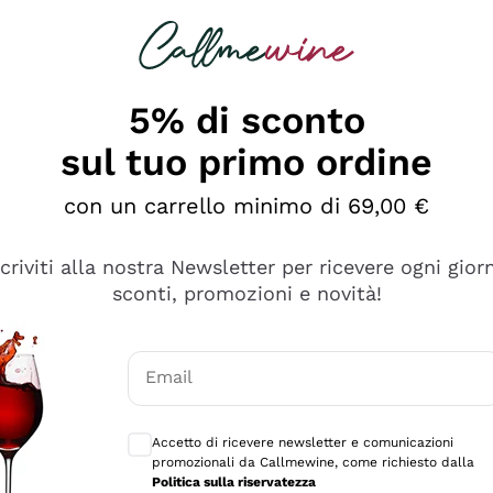
rcando
Champagne
Spumanti
Tutti i Vini
5% di sconto
sul tuo primo ordine
con un carrello minimo di 69,00 €
scriviti alla nostra Newsletter per ricevere ogni gior
sconti, promozioni e novità!
Email
Consensi opzionali per ricevere comunicaz
Accetto di ricevere newsletter e comunicazioni
promozionali da Callmewine, come richiesto dalla
e professionalità
Politica sulla riservatezza