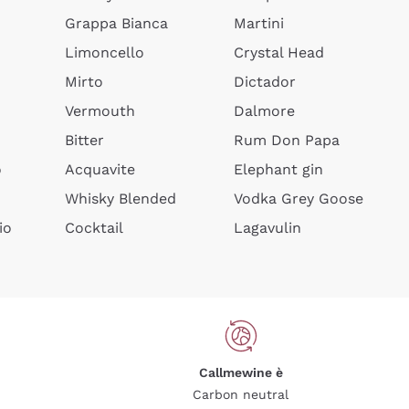
Grappa Bianca
Martini
Limoncello
Crystal Head
Mirto
Dictador
Vermouth
Dalmore
Bitter
Rum Don Papa
o
Acquavite
Elephant gin
Whisky Blended
Vodka Grey Goose
io
Cocktail
Lagavulin
Callmewine è
Carbon neutral