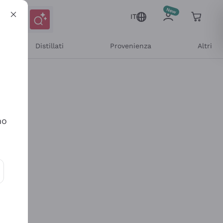
IT
Distillati
Provenienza
Altri
no
ioni e offerte personalizzate