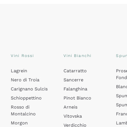
Vini Rossi
Vini Bianchi
Spu
Lagrein
Catarratto
Pros
Fon
Nero di Troia
Sancerre
Blan
Carignano Sulcis
Falanghina
Spum
Schioppettino
Pinot Bianco
Spum
Rosso di
Arneis
Montalcino
Fran
Vitovska
Morgon
Lamb
Verdicchio