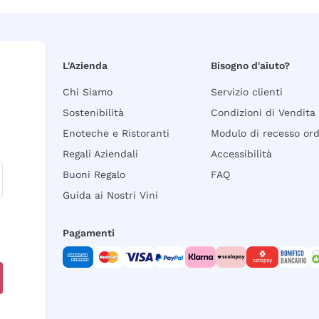
L'Azienda
Bisogno d'aiuto?
Chi Siamo
Servizio clienti
Sostenibilità
Condizioni di Vendita
Enoteche e Ristoranti
Modulo di recesso or
Regali Aziendali
Accessibilità
Buoni Regalo
FAQ
Guida ai Nostri Vini
Pagamenti