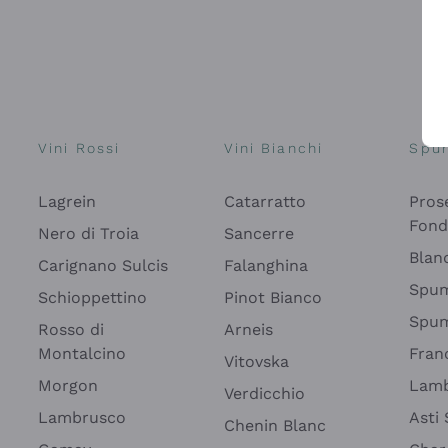
Vini Rossi
Vini Bianchi
Spu
Lagrein
Catarratto
Pros
Fon
Nero di Troia
Sancerre
Blan
Carignano Sulcis
Falanghina
Spum
Schioppettino
Pinot Bianco
Spum
Rosso di
Arneis
Montalcino
Fran
Vitovska
Morgon
Lamb
Verdicchio
Lambrusco
Asti
Chenin Blanc