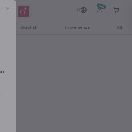
IT
Distillati
Provenienza
Altri
no
ioni e offerte personalizzate