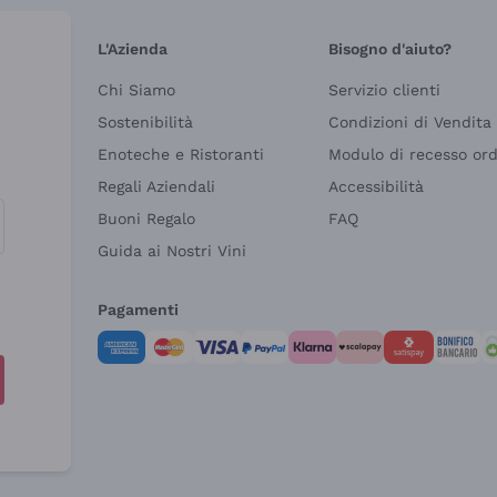
L'Azienda
Bisogno d'aiuto?
Chi Siamo
Servizio clienti
Sostenibilità
Condizioni di Vendita
Enoteche e Ristoranti
Modulo di recesso or
Regali Aziendali
Accessibilità
Buoni Regalo
FAQ
Guida ai Nostri Vini
Pagamenti