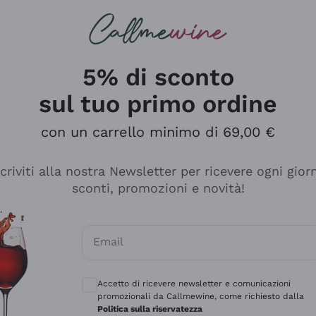
rcando
Champagne
Spumanti
Tutti i Vini
5% di sconto
sul tuo primo ordine
con un carrello minimo di 69,00 €
scriviti alla nostra Newsletter per ricevere ogni gior
sconti, promozioni e novità!
Email
Consensi opzionali per ricevere comunicaz
Accetto di ricevere newsletter e comunicazioni
promozionali da Callmewine, come richiesto dalla
sima
Politica sulla riservatezza