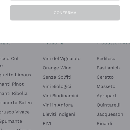
CONFERMA
Esplora il catalogo
manti
Filosofie
Produttori Vin
ecco Col
Vini del Vignaiolo
Sedilesu
do
Orange Wine
Bastianich
quette Limoux
Senza Solfiti
Ceretto
anti Pinot
Vini Biologici
Masseto
anti Ribolla
Vini Biodinamici
Agrapart
ciacorta Saten
Vini in Anfora
Quintarelli
rusco Vivace
Lieviti Indigeni
Jacquesson
 Spumante
FIVI
Rinaldi