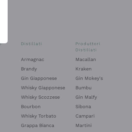
i
Distillati
Produttori
Distillati
Armagnac
Macallan
Brandy
Kraken
Gin Giapponese
Gin Mokey's
Whisky Giapponese
Bumbu
Whisky Scozzese
Gin Malfy
Bourbon
Sibona
Whisky Torbato
Campari
Grappa Bianca
Martini