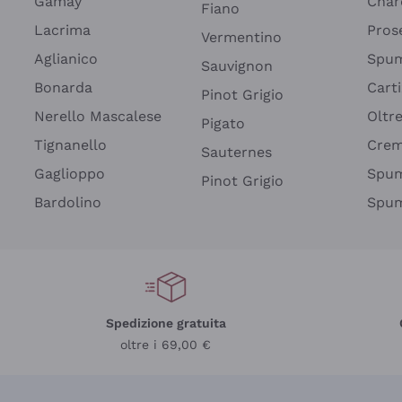
Gamay
Char
Fiano
Lacrima
Pros
Vermentino
Aglianico
Spum
Sauvignon
Bonarda
Cart
Pinot Grigio
Nerello Mascalese
Oltr
Pigato
Tignanello
Cre
Sauternes
Gaglioppo
Spum
Pinot Grigio
Bardolino
Spum
Spedizione gratuita
oltre i 69,00 €