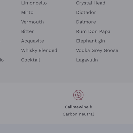
Limoncello
Crystal Head
Mirto
Dictador
Vermouth
Dalmore
Bitter
Rum Don Papa
o
Acquavite
Elephant gin
Whisky Blended
Vodka Grey Goose
io
Cocktail
Lagavulin
Callmewine è
Carbon neutral