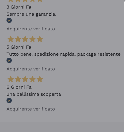
3 Giorni Fa
Sempre una garanzia.
Acquirente verificato
5 Giorni Fa
Tutto bene. spedizione rapida, package resistente
Acquirente verificato
6 Giorni Fa
una bellissima scoperta
Acquirente verificato