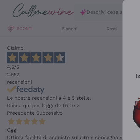
Salta al contenuto principale
Descrivi cosa stai ce
SCONTI
Bianchi
Rossi
Ottimo
4,5
/5
2.552
I
recensioni
Le nostre recensioni a 4 e 5 stelle.
Clicca qui per leggerle tutte >
Precedente
Successivo
Oggi
Ottima facilità di acquisto sul sito e consegna velocis