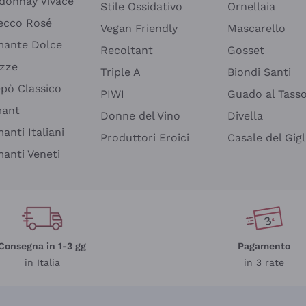
donnay Vivace
Stile Ossidativo
Ornellaia
ecco Rosé
Vegan Friendly
Mascarello
ante Dolce
Recoltant
Gosset
izze
Triple A
Biondi Santi
epò Classico
PIWI
Guado al Tass
mant
Donne del Vino
Divella
anti Italiani
Produttori Eroici
Casale del Gigl
anti Veneti
Consegna in 1-3 gg
Pagamento
in Italia
in 3 rate