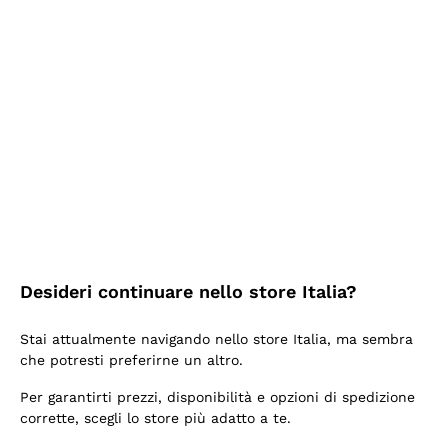
2 Giorni Fa
Seri affidabili
Acquirente verificato
2 Giorni Fa
Il catalogo offre moltissime possibilità di scelta tra tanti
prodotti diversi e con un ampio range di prezzo. Le
indicazioni dei consulenti sono estremamente chiare e
conformi alle caratteristiche dei prodotti acquistati
Desideri continuare nello store Italia?
Acquirente verificato
Stai attualmente navigando nello store Italia, ma sembra
che potresti preferirne un altro.
2 Giorni Fa
Azienda affidabile e seria. Personale molto professionale
Per garantirti prezzi, disponibilità e opzioni di spedizione
e preparato. Vini ben confezionati e protetti. Pacco
corrette, scegli lo store più adatto a te.
arrivato in 2 giorni. Sicuramente comprerò ancora. Lo