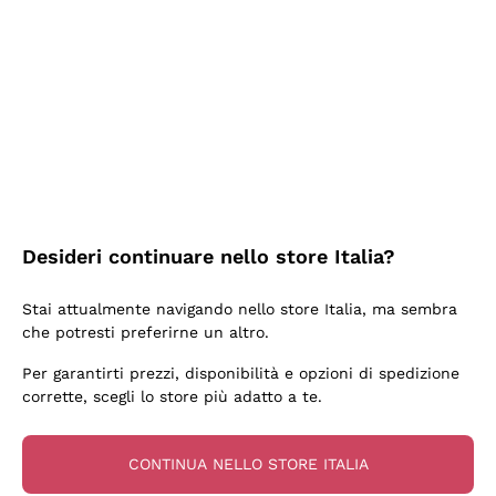
2 Giorni Fa
Semplice nell'uso, puntuali e veloci.
Acquirente verificato
2 Giorni Fa
Ottima come sempre!
Desideri continuare nello store Italia?
Acquirente verificato
Stai attualmente navigando nello store Italia, ma sembra
che potresti preferirne un altro.
3 Giorni Fa
Per garantirti prezzi, disponibilità e opzioni di spedizione
Buona esperienza
corrette, scegli lo store più adatto a te.
Acquirente verificato
CONTINUA NELLO STORE ITALIA