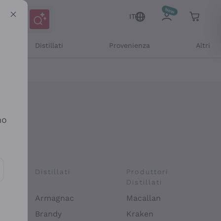
IT
Distillati
Provenienza
Altri
no
i
Distillati
Produttori
Distillati
ioni e offerte personalizzate
Armagnac
Macallan
Brandy
Kraken