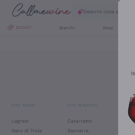
Salta al contenuto principale
Descrivi cosa stai ce
SCONTI
Bianchi
Rossi
I
Vini Rossi
Vini Bianchi
Spu
Lagrein
Catarratto
Pros
Fon
Nero di Troia
Sancerre