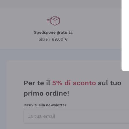
Spedizione gratuita
oltre i 69,00 €
Per te il
5% di sconto
sul tuo
primo ordine!
Iscriviti alla newsletter