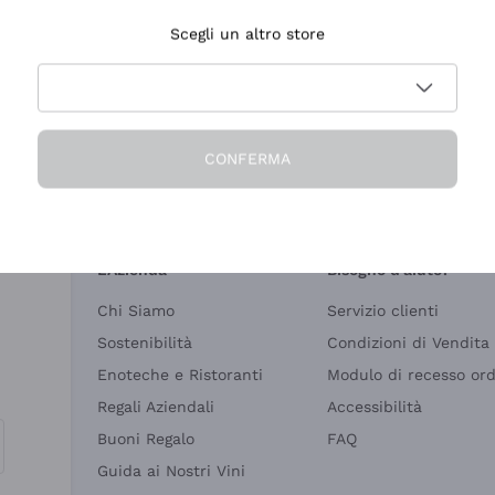
Scegli un altro store
Consegna in 1-3 gg
Pagamento
in Italia
in 3 rate
CONFERMA
L'Azienda
Bisogno d'aiuto?
Chi Siamo
Servizio clienti
Sostenibilità
Condizioni di Vendita
Enoteche e Ristoranti
Modulo di recesso or
Regali Aziendali
Accessibilità
Buoni Regalo
FAQ
Guida ai Nostri Vini