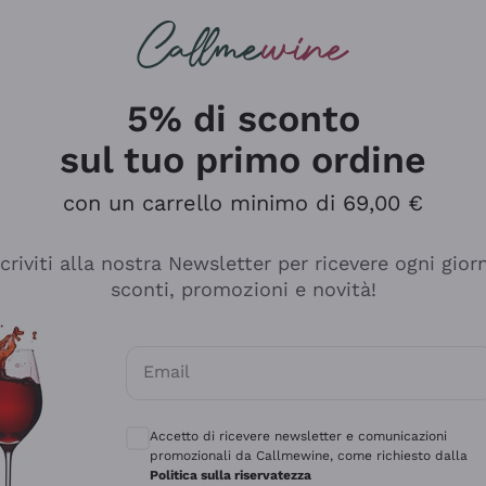
rcando
Champagne
Spumanti
Tutti i Vini
5% di sconto
sul tuo primo ordine
con un carrello minimo di 69,00 €
scriviti alla nostra Newsletter per ricevere ogni gior
Esplora il catalogo
sconti, promozioni e novità!
Email
manti
Filosofie
Produttori Vin
Consensi opzionali per ricevere comunicaz
ecco Col
Vini del Vignaiolo
Sedilesu
Accetto di ricevere newsletter e comunicazioni
promozionali da Callmewine, come richiesto dalla
do
Orange Wine
Bastianich
Politica sulla riservatezza