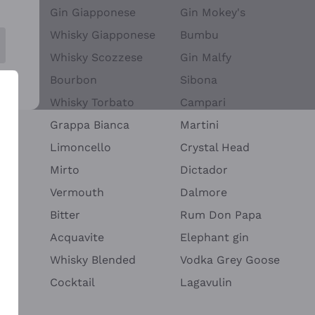
Gin Giapponese
Gin Mokey's
Whisky Giapponese
Bumbu
Whisky Scozzese
Gin Malfy
Bourbon
Sibona
Whisky Torbato
Campari
Grappa Bianca
Martini
Limoncello
Crystal Head
Mirto
Dictador
Vermouth
Dalmore
Bitter
Rum Don Papa
o
Acquavite
Elephant gin
Whisky Blended
Vodka Grey Goose
io
Cocktail
Lagavulin