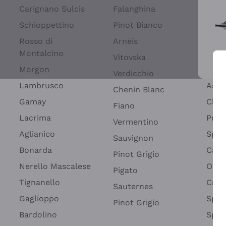
Blan
Carignano Sulcis
Falanghina
Spum
Schioppettino
Pinot Bianco
Spum
Rosso di
Arneis
Montalcino
Fran
Vitovska
Per 
Morgon
Lamb
Verdicchio
Lambrusco
Asti
Chenin Blanc
Gamay
Char
Fiano
Lacrima
Pros
Vermentino
Aglianico
Spum
Sauvignon
Bonarda
Cart
Pinot Grigio
Nerello Mascalese
Oltr
Pigato
Tignanello
Cre
Sauternes
Gaglioppo
Spum
Pinot Grigio
Bardolino
Spum