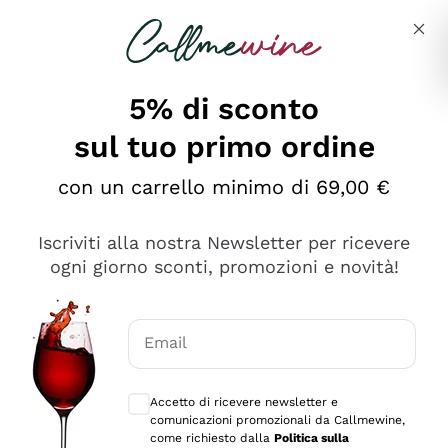
Salta al contenuto principale
Descrivi cosa stai cercando
5% di sconto
Callmewine: Vendita Vino Online
sul tuo primo ordine
Le nostre offerte: la scorta
perfetta inizia da qui!
con un carrello minimo di 69,00 €
Iscriviti alla nostra Newsletter per ricevere
ogni giorno sconti, promozioni e novità!
Email
Scopri
Scopri
Consensi opzionali per ricevere comunica
Accetto di ricevere newsletter e
comunicazioni promozionali da Callmewine,
come richiesto dalla
Politica sulla