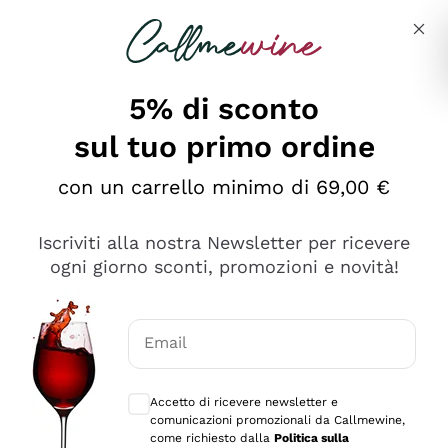
Salta al contenuto principale
Descrivi cosa stai cercando
5% di sconto
sul tuo primo ordine
Ottimo
con un carrello minimo di 69,00 €
4,5
/5
2.566
Iscriviti alla nostra Newsletter per ricevere
recensioni
ogni giorno sconti, promozioni e novità!
Le nostre recensioni a 4 e 5 stelle.
Clicca qui per leggerle tutte >
Email
Precedente
Successivo
Consensi opzionali per ricevere comunica
Accetto di ricevere newsletter e
Oggi
comunicazioni promozionali da Callmewine,
Ordine tutto ok, niente da dire a riguardo. Il sito in se
come richiesto dalla
Politica sulla