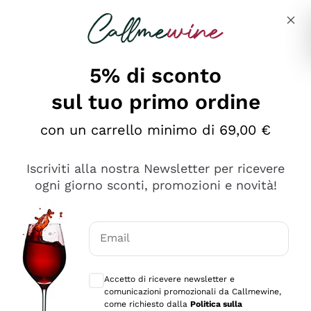
Salta al contenuto principale
Descrivi cosa stai cercando
5% di sconto
sul tuo primo ordine
Ottimo
con un carrello minimo di 69,00 €
4,5
/5
2.552
Iscriviti alla nostra Newsletter per ricevere
recensioni
ogni giorno sconti, promozioni e novità!
Le nostre recensioni a 4 e 5 stelle.
Clicca qui per leggerle tutte >
Email
Precedente
Successivo
Consensi opzionali per ricevere comunica
Accetto di ricevere newsletter e
Oggi
comunicazioni promozionali da Callmewine,
Ottima facilità di acquisto sul sito e consegna
come richiesto dalla
Politica sulla