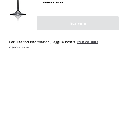
velocissima
riservatezza
Acquirente verificato
Iscrivimi
Ieri
Perfetti e attenti al cliente
Per ulteriori informazioni, leggi la nostra
Politica sulla
riservatezza
Acquirente verificato
Ieri
Semplice nell'uso, puntuali e veloci.
Acquirente verificato
Ieri
Ottima come sempre!