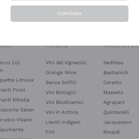
CONFERMA
Esplora il catalogo
manti
Filosofie
Produttori Vin
ecco Col
Vini del Vignaiolo
Sedilesu
do
Orange Wine
Bastianich
quette Limoux
Senza Solfiti
Ceretto
anti Pinot
Vini Biologici
Masseto
anti Ribolla
Vini Biodinamici
Agrapart
ciacorta Saten
Vini in Anfora
Quintarelli
rusco Vivace
Lieviti Indigeni
Jacquesson
 Spumante
FIVI
Rinaldi