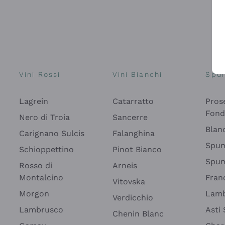
Vini Rossi
Vini Bianchi
Spu
Lagrein
Catarratto
Pros
Fon
Nero di Troia
Sancerre
Blan
Carignano Sulcis
Falanghina
Spum
Schioppettino
Pinot Bianco
Spum
Rosso di
Arneis
Montalcino
Fran
Vitovska
Morgon
Lamb
Verdicchio
Lambrusco
Asti
Chenin Blanc