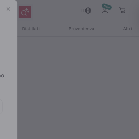
IT
Distillati
Provenienza
Altri
no
ioni e offerte personalizzate