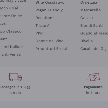
donnay Vivace
Stile Ossidativo
Ornellaia
ecco Rosé
Vegan Friendly
Mascarello
ante Dolce
Recoltant
Gosset
izze
Triple A
Biondi Santi
epò Classico
PIWI
Guado al Tass
mant
Donne del Vino
Divella
anti Italiani
Produttori Eroici
Casale del Gigl
anti Veneti
Consegna in 1-3 gg
Pagamento
in Italia
in 3 rate