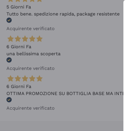
5 Giorni Fa
Tutto bene. spedizione rapida, package resistente
Acquirente verificato
6 Giorni Fa
una bellissima scoperta
Acquirente verificato
6 Giorni Fa
OTTIMA PROMOZIONE SU BOTTIGLIA BASE MA INTER
Acquirente verificato