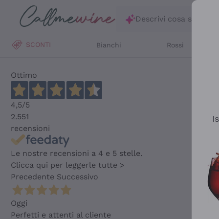
Salta al contenuto principale
Descrivi cosa stai ce
SCONTI
Bianchi
Rossi
Ottimo
4,5
/5
2.551
I
recensioni
Le nostre recensioni a 4 e 5 stelle.
Clicca qui per leggerle tutte >
Precedente
Successivo
Oggi
Perfetti e attenti al cliente