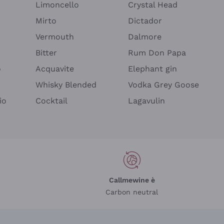
Limoncello
Crystal Head
Mirto
Dictador
Vermouth
Dalmore
Bitter
Rum Don Papa
o
Acquavite
Elephant gin
Whisky Blended
Vodka Grey Goose
io
Cocktail
Lagavulin
Callmewine è
Carbon neutral