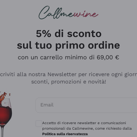
rcando
Champagne
Spumanti
Tutti i Vini
5% di sconto
sul tuo primo ordine
con un carrello minimo di 69,00 €
scriviti alla nostra Newsletter per ricevere ogni gior
sconti, promozioni e novità!
Email
Consensi opzionali per ricevere comunicaz
Accetto di ricevere newsletter e comunicazioni
promozionali da Callmewine, come richiesto dalla
Politica sulla riservatezza