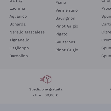
Gamay
Char
Fiano
Lacrima
Pros
Vermentino
Aglianico
Spum
Sauvignon
Bonarda
Cart
Pinot Grigio
Nerello Mascalese
Oltr
Pigato
Tignanello
Cre
Sauternes
Gaglioppo
Spum
Pinot Grigio
Bardolino
Spum
Spedizione gratuita
oltre i 69,00 €