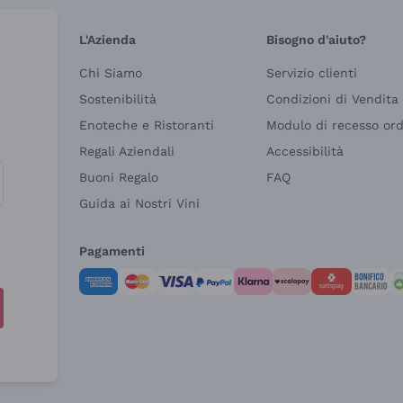
L'Azienda
Bisogno d'aiuto?
Chi Siamo
Servizio clienti
Sostenibilità
Condizioni di Vendita
Enoteche e Ristoranti
Modulo di recesso or
Regali Aziendali
Accessibilità
Buoni Regalo
FAQ
Guida ai Nostri Vini
Pagamenti