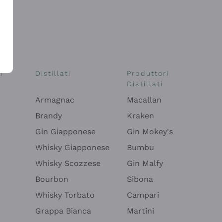
i
Distillati
Produttori
Distillati
Armagnac
Macallan
Brandy
Kraken
Gin Giapponese
Gin Mokey's
Whisky Giapponese
Bumbu
Whisky Scozzese
Gin Malfy
Bourbon
Sibona
Whisky Torbato
Campari
Grappa Bianca
Martini