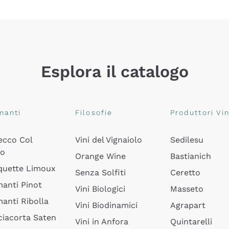
Esplora il catalogo
manti
Filosofie
Produttori Vin
ecco Col
Vini del Vignaiolo
Sedilesu
do
Orange Wine
Bastianich
quette Limoux
Senza Solfiti
Ceretto
anti Pinot
Vini Biologici
Masseto
anti Ribolla
Vini Biodinamici
Agrapart
ciacorta Saten
Vini in Anfora
Quintarelli