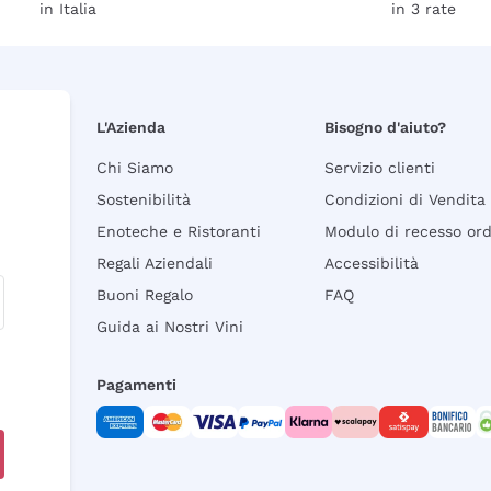
in Italia
in 3 rate
L'Azienda
Bisogno d'aiuto?
Chi Siamo
Servizio clienti
Sostenibilità
Condizioni di Vendita
Enoteche e Ristoranti
Modulo di recesso or
Regali Aziendali
Accessibilità
Buoni Regalo
FAQ
Guida ai Nostri Vini
Pagamenti