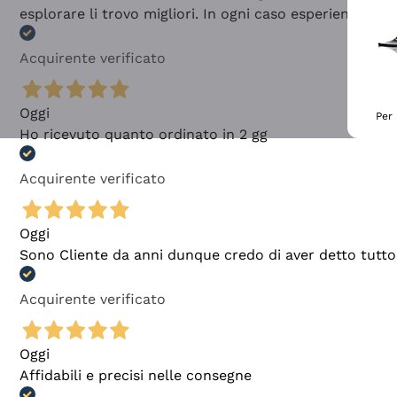
esplorare li trovo migliori. In ogni caso esperienza buo
Acquirente verificato
Oggi
Per 
Ho ricevuto quanto ordinato in 2 gg
Acquirente verificato
Oggi
Sono Cliente da anni dunque credo di aver detto tutto
Acquirente verificato
Oggi
Affidabili e precisi nelle consegne