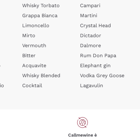
Whisky Torbato
Campari
Grappa Bianca
Martini
Limoncello
Crystal Head
Mirto
Dictador
Vermouth
Dalmore
Bitter
Rum Don Papa
o
Acquavite
Elephant gin
Whisky Blended
Vodka Grey Goose
io
Cocktail
Lagavulin
Callmewine è