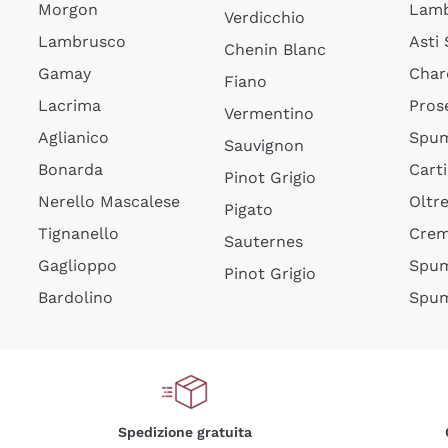
Morgon
Lamb
Verdicchio
Lambrusco
Asti
Chenin Blanc
Gamay
Char
Fiano
Lacrima
Pros
Vermentino
Aglianico
Spum
Sauvignon
Bonarda
Cart
Pinot Grigio
Nerello Mascalese
Oltr
Pigato
Tignanello
Cre
Sauternes
Gaglioppo
Spum
Pinot Grigio
Bardolino
Spum
Spedizione gratuita