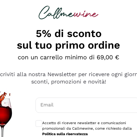
rcando
Champagne
Spumanti
Tutti i Vini
5% di sconto
sul tuo primo ordine
con un carrello minimo di 69,00 €
scriviti alla nostra Newsletter per ricevere ogni gior
sconti, promozioni e novità!
Email
Consensi opzionali per ricevere comunicaz
Accetto di ricevere newsletter e comunicazioni
promozionali da Callmewine, come richiesto dalla
se non è male ma secondo me ci sono alternative che hanno p
Politica sulla riservatezza