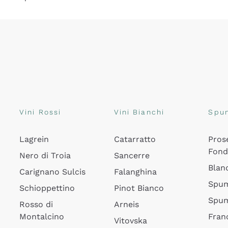
Vini Rossi
Vini Bianchi
Spu
Lagrein
Catarratto
Pros
Fon
Nero di Troia
Sancerre
Blan
Carignano Sulcis
Falanghina
Spum
Schioppettino
Pinot Bianco
Spum
Rosso di
Arneis
Montalcino
Fran
Vitovska