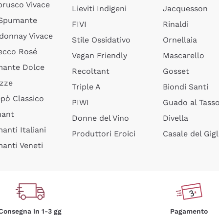
rusco Vivace
Lieviti Indigeni
Jacquesson
 Spumante
FIVI
Rinaldi
donnay Vivace
Stile Ossidativo
Ornellaia
ecco Rosé
Vegan Friendly
Mascarello
ante Dolce
Recoltant
Gosset
izze
Triple A
Biondi Santi
epò Classico
PIWI
Guado al Tass
mant
Donne del Vino
Divella
anti Italiani
Produttori Eroici
Casale del Gigl
anti Veneti
Consegna in 1-3 gg
Pagamento