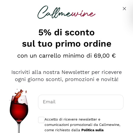
Salta al contenuto principale
Descrivi cosa stai cercando
5% di sconto
Callmewine: Vendita Vino Online
sul tuo primo ordine
Le nostre offerte: la scorta
perfetta inizia da qui!
con un carrello minimo di 69,00 €
Iscriviti alla nostra Newsletter per ricevere
ogni giorno sconti, promozioni e novità!
Email
Scopri
Scopri
Consensi opzionali per ricevere comunica
Accetto di ricevere newsletter e
comunicazioni promozionali da Callmewine,
come richiesto dalla
Politica sulla