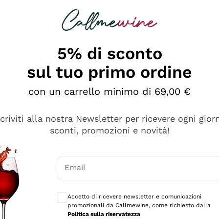
rcando
Champagne
Spumanti
Tutti i Vini
5% di sconto
sul tuo primo ordine
con un carrello minimo di 69,00 €
scriviti alla nostra Newsletter per ricevere ogni gior
sconti, promozioni e novità!
Email
Consensi opzionali per ricevere comunicaz
Accetto di ricevere newsletter e comunicazioni
promozionali da Callmewine, come richiesto dalla
se non è male ma secondo me ci sono alternative che hanno p
Politica sulla riservatezza