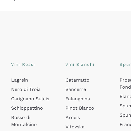
Vini Rossi
Vini Bianchi
Spu
Lagrein
Catarratto
Pros
Fon
Nero di Troia
Sancerre
Blan
Carignano Sulcis
Falanghina
Spum
Schioppettino
Pinot Bianco
Spum
Rosso di
Arneis
Montalcino
Fran
Vitovska