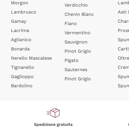
Morgon
Lamb
Verdicchio
Lambrusco
Asti
Chenin Blanc
Gamay
Char
Fiano
Lacrima
Pros
Vermentino
Aglianico
Spum
Sauvignon
Bonarda
Cart
Pinot Grigio
Nerello Mascalese
Oltr
Pigato
Tignanello
Cre
Sauternes
Gaglioppo
Spum
Pinot Grigio
Bardolino
Spum
Spedizione gratuita