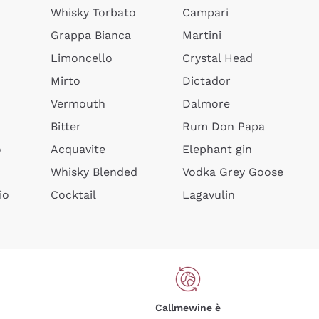
Whisky Torbato
Campari
Grappa Bianca
Martini
Limoncello
Crystal Head
Mirto
Dictador
Vermouth
Dalmore
Bitter
Rum Don Papa
o
Acquavite
Elephant gin
Whisky Blended
Vodka Grey Goose
io
Cocktail
Lagavulin
Callmewine è