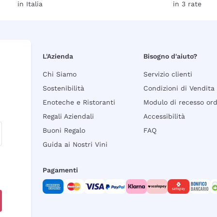
in Italia
in 3 rate
L'Azienda
Bisogno d'aiuto?
Chi Siamo
Servizio clienti
Sostenibilità
Condizioni di Vendita
Enoteche e Ristoranti
Modulo di recesso or
Regali Aziendali
Accessibilità
Buoni Regalo
FAQ
Guida ai Nostri Vini
Pagamenti