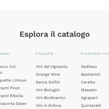
Esplora il catalogo
manti
Filosofie
Produttori Vin
ecco Col
Vini del Vignaiolo
Sedilesu
do
Orange Wine
Bastianich
quette Limoux
Senza Solfiti
Ceretto
anti Pinot
Vini Biologici
Masseto
anti Ribolla
Vini Biodinamici
Agrapart
ciacorta Saten
Vini in Anfora
Quintarelli