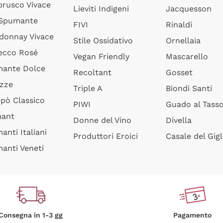
rusco Vivace
Lieviti Indigeni
Jacquesson
 Spumante
FIVI
Rinaldi
donnay Vivace
Stile Ossidativo
Ornellaia
ecco Rosé
Vegan Friendly
Mascarello
ante Dolce
Recoltant
Gosset
izze
Triple A
Biondi Santi
epò Classico
PIWI
Guado al Tass
mant
Donne del Vino
Divella
anti Italiani
Produttori Eroici
Casale del Gigl
anti Veneti
Consegna in 1-3 gg
Pagamento