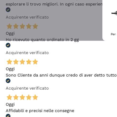
esplorare li trovo migliori. In ogni caso esperienza buo
Acquirente verificato
Oggi
Per 
Ho ricevuto quanto ordinato in 2 gg
Acquirente verificato
Oggi
Sono Cliente da anni dunque credo di aver detto tutto
Acquirente verificato
Oggi
Affidabili e precisi nelle consegne