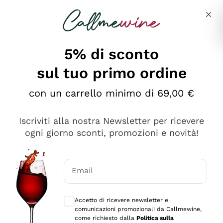
Salta al contenuto principale
Descrivi cosa stai cercando
5% di sconto
Callmewine: Vendita Vino Online
sul tuo primo ordine
Le nostre offerte: la scorta
perfetta inizia da qui!
con un carrello minimo di 69,00 €
Iscriviti alla nostra Newsletter per ricevere
ogni giorno sconti, promozioni e novità!
Email
Scopri
Scopri
Consensi opzionali per ricevere comunica
Accetto di ricevere newsletter e
comunicazioni promozionali da Callmewine,
come richiesto dalla
Politica sulla