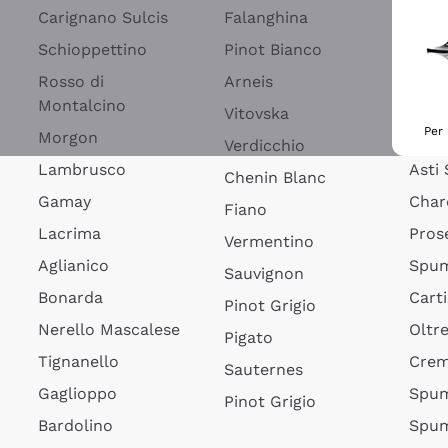
Blan
Carignano Sulcis
Falanghina
Spum
Schioppettino
Pinot Bianco
Spum
Rosso di
Arneis
Montalcino
Fran
Vitovska
Per 
Morgon
Lamb
Verdicchio
Lambrusco
Asti
Chenin Blanc
Gamay
Char
Fiano
Lacrima
Pros
Vermentino
Aglianico
Spum
Sauvignon
Bonarda
Cart
Pinot Grigio
Nerello Mascalese
Oltr
Pigato
Tignanello
Cre
Sauternes
Gaglioppo
Spum
Pinot Grigio
Bardolino
Spum