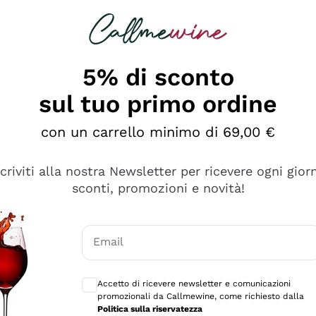
rcando
Champagne
Spumanti
Tutti i Vini
5% di sconto
sul tuo primo ordine
con un carrello minimo di 69,00 €
scriviti alla nostra Newsletter per ricevere ogni gior
Esplora il catalogo
sconti, promozioni e novità!
Email
manti
Filosofie
Produttori Vin
Consensi opzionali per ricevere comunicaz
ecco Col
Vini del Vignaiolo
Sedilesu
Accetto di ricevere newsletter e comunicazioni
promozionali da Callmewine, come richiesto dalla
do
Orange Wine
Bastianich
Politica sulla riservatezza