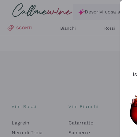
Salta al contenuto principale
Descrivi cosa stai ce
SCONTI
Bianchi
Rossi
I
Vini Rossi
Vini Bianchi
Spu
Lagrein
Catarratto
Pros
Fon
Nero di Troia
Sancerre