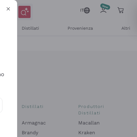
IT
Distillati
Provenienza
Altri
no
i
Distillati
Produttori
Distillati
ioni e offerte personalizzate
Armagnac
Macallan
Brandy
Kraken