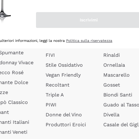
quette Limoux
Senza Solfiti
Ceretto
anti Pinot
Vini Biologici
Masseto
Iscrivimi
anti Ribolla
Vini Biodinamici
Agrapart
ciacorta Saten
Vini in Anfora
Quintarelli
ulteriori informazioni, leggi la nostra
Politica sulla riservatezza
rusco Vivace
Lieviti Indigeni
Jacquesson
 Spumante
FIVI
Rinaldi
donnay Vivace
Stile Ossidativo
Ornellaia
ecco Rosé
Vegan Friendly
Mascarello
ante Dolce
Recoltant
Gosset
izze
Triple A
Biondi Santi
epò Classico
PIWI
Guado al Tass
mant
Donne del Vino
Divella
anti Italiani
Produttori Eroici
Casale del Gigl
anti Veneti