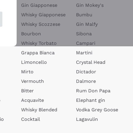
Gin Giapponese
Gin Mokey's
Whisky Giapponese
Bumbu
Whisky Scozzese
Gin Malfy
Bourbon
Sibona
Whisky Torbato
Campari
Grappa Bianca
Martini
Limoncello
Crystal Head
Mirto
Dictador
Vermouth
Dalmore
Bitter
Rum Don Papa
o
Acquavite
Elephant gin
Whisky Blended
Vodka Grey Goose
io
Cocktail
Lagavulin