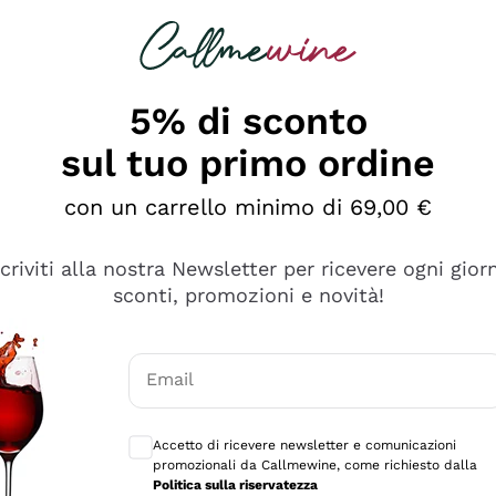
rcando
Champagne
Spumanti
Tutti i Vini
5% di sconto
ino Online, Enoteca e 
sul tuo primo ordine
perfetta inizia da qui!
con un carrello minimo di 69,00 €
scriviti alla nostra Newsletter per ricevere ogni gior
sconti, promozioni e novità!
Email
Consensi opzionali per ricevere comunicaz
Accetto di ricevere newsletter e comunicazioni
promozionali da Callmewine, come richiesto dalla
Politica sulla riservatezza