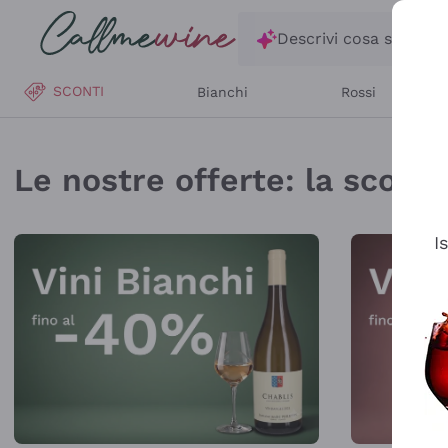
Salta al contenuto principale
Descrivi cosa stai ce
SCONTI
Bianchi
Rossi
Callmewine: Vendita V
Le nostre offerte: la scorta 
I