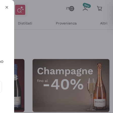
IT
Distillati
Provenienza
Altri
Shop Online
no
ioni e offerte personalizzate