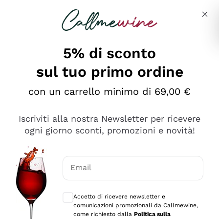
Salta al contenuto principale
Descrivi cosa stai cercando
5% di sconto
Callmewine: Vendita Vino Online
sul tuo primo ordine
Le nostre offerte: la scorta
perfetta inizia da qui!
con un carrello minimo di 69,00 €
Iscriviti alla nostra Newsletter per ricevere
ogni giorno sconti, promozioni e novità!
Email
Scopri
Scopri
Consensi opzionali per ricevere comunica
Accetto di ricevere newsletter e
comunicazioni promozionali da Callmewine,
come richiesto dalla
Politica sulla