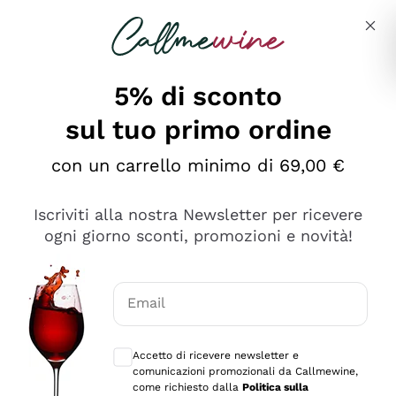
Salta al contenuto principale
Descrivi cosa stai cercando
5% di sconto
sul tuo primo ordine
Ottimo
con un carrello minimo di 69,00 €
4,5
/5
2.566
Iscriviti alla nostra Newsletter per ricevere
recensioni
ogni giorno sconti, promozioni e novità!
Le nostre recensioni a 4 e 5 stelle.
Clicca qui per leggerle tutte >
Email
Precedente
Successivo
Consensi opzionali per ricevere comunica
Accetto di ricevere newsletter e
Ieri
comunicazioni promozionali da Callmewine,
Ordine tutto ok, niente da dire a riguardo. Il sito in se
come richiesto dalla
Politica sulla