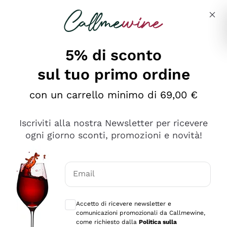
Salta al contenuto principale
Descrivi cosa stai cercando
5% di sconto
Callmewine: Vendita Vino Online
sul tuo primo ordine
Le nostre offerte: la scorta
perfetta inizia da qui!
con un carrello minimo di 69,00 €
Iscriviti alla nostra Newsletter per ricevere
ogni giorno sconti, promozioni e novità!
Email
Scopri
Scopri
Consensi opzionali per ricevere comunica
Accetto di ricevere newsletter e
comunicazioni promozionali da Callmewine,
come richiesto dalla
Politica sulla